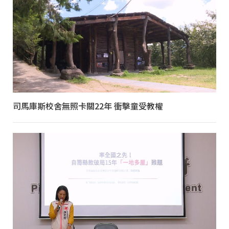
司馬庫斯校舍無照卡關22年 衝擊童受教權