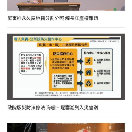
屏東推永久屋地籍分割分照 解長年產權難題
政院版災防法修法 海嘯、堰塞湖列入災害別