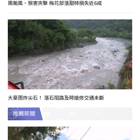
兩颱風、猴害夾擊 梅花部落甜柿損失近6成
大豪雨炸尖石！ 落石阻路及時搶修交通未斷
推薦新聞