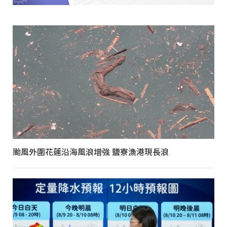
颱風外圍花蓮沿海風浪增強 鹽寮漁港現長浪