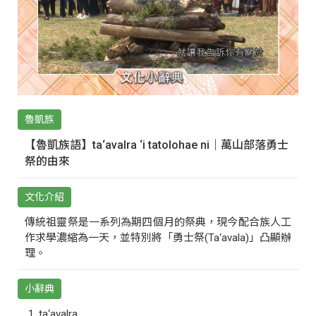
魯凱族
【魯凱族語】ta‘avalra ‘i tatolohae ni｜萬山部落勇士
祭的由來
文化介紹
傳統祖靈祭是一系列為期四個月的祭典，現今配合族人工
作求學濃縮為一天，並特別將「勇士祭(Ta‘avala)」凸顯辦
理。
小辭典
ta‘avalra