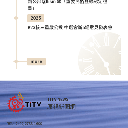
貓公部落Ilisin 頒「重要民俗登錄認定證
書」
2025
823核三重啟公投 中選會辦5場意見發表會
more
TITV NEWS
原視新聞網
電話：(02)2788-1600