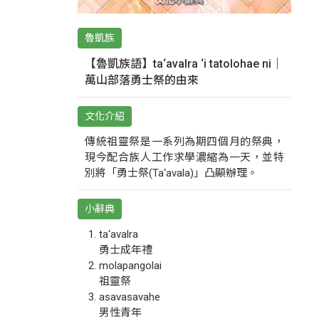
魯凱族
【魯凱族語】ta‘avalra ‘i tatolohae ni｜
萬山部落勇士祭的由來
文化介紹
傳統祖靈祭是一系列為期四個月的祭典，
現今配合族人工作求學濃縮為一天，並特
別將「勇士祭(Ta‘avala)」凸顯辦理。
小辭典
ta‘avalra
勇士成年禮
molapangolai
祖靈祭
asavasavahe
男性青年