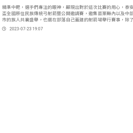
精準中靶，選手們專注的眼神，顯現出對於這次比賽的用心，泰
盃全國原住民族傳統弓射箭暨公開邀請賽，邀集苗栗縣內以及中
市的族人共襄盛舉，也選在部落自己蓋建的射箭場舉行賽事，除
動觀念，也希望族人共同重視傳統技藝。
2023-07-23 19:07