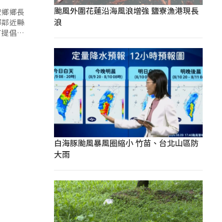
颱風外圍花蓮沿海風浪增強 鹽寮漁港現長
安鄉鄉長
浪
部鄰近縣
了提倡運
白海豚颱風暴風圈縮小 竹苗、台北山區防
大雨