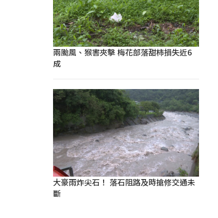
兩颱風、猴害夾擊 梅花部落甜柿損失近6
成
大豪雨炸尖石！ 落石阻路及時搶修交通未
斷