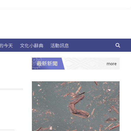
的今天
文化小辭典
活動訊息
最新新聞