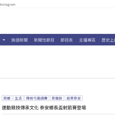
Instagram
族語新聞
新聞性節目
節目表
主播專區
歷史上
原鄉
生活
傳統弓邀請賽
泰雅族
苗栗泰安
運動競技傳承文化 泰安鄉長盃射箭賽登場