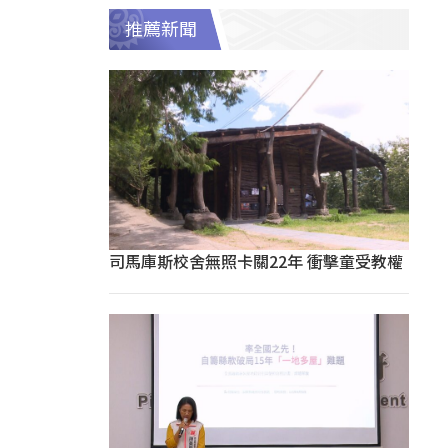
推薦新聞
司馬庫斯校舍無照卡關22年 衝擊童受教權