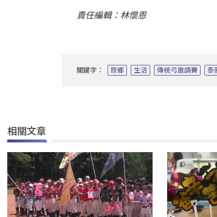
責任編輯：林懷恩
關鍵字：
原鄉
生活
傳統弓邀請賽
泰
相關文章