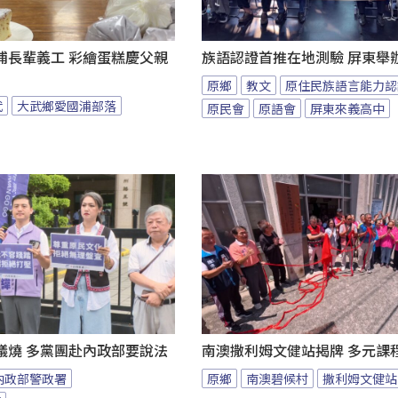
浦長輩義工 彩繪蛋糕慶父親
族語認證首推在地測驗 屏東舉
原鄉
教文
原住民族語言能力認
武
大武鄉愛國浦部落
原民會
原語會
屏東來義高中
議燒 多黨團赴內政部要說法
南澳撒利姆文健站揭牌 多元課
內政部警政署
原鄉
南澳碧候村
撒利姆文健站