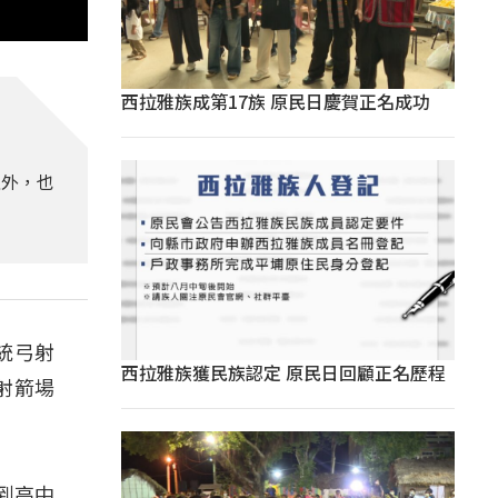
西拉雅族成第17族 原民日慶賀正名成功
之外，也
統弓射
西拉雅族獲民族認定 原民日回顧正名歷程
射箭場
到高中