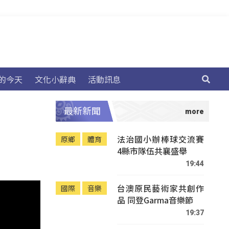
的今天
文化小辭典
活動訊息
最新新聞
法治國小辦棒球交流賽
原鄉
體育
4縣市隊伍共襄盛舉
19:44
台澳原民藝術家共創作
國際
音樂
品 同登Garma音樂節
19:37