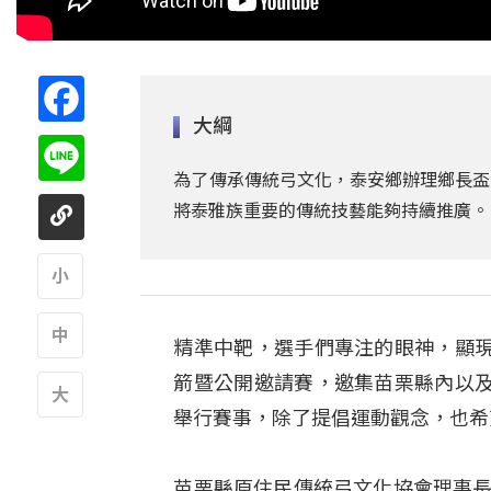
Facebook
大綱
Line
為了傳承傳統弓文化，泰安鄉辦理鄉長盃
將泰雅族重要的傳統技藝能夠持續推廣。
A
精準中靶，選手們專注的眼神，顯
A
箭暨公開邀請賽，邀集苗栗縣內以
舉行賽事，除了提倡運動觀念，也希
A
苗栗縣原住民傳統弓文化協會理事長