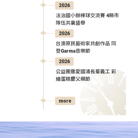
2026
法治國小辦棒球交流賽 4縣市
隊伍共襄盛舉
2026
台澳原民藝術家共創作品 同
登Garma音樂節
2026
公益團邀愛國浦長輩義工 彩
繪蛋糕慶父親節
more