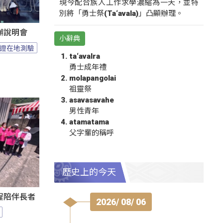
現今配合族人工作求學濃縮為一天，並特
別將「勇士祭(Ta‘avala)」凸顯辦理。
辦說明會
小辭典
證在地測驗
ta‘avalra
勇士成年禮
molapangolai
祖靈祭
asavasavahe
男性青年
atamatama
父字輩的稱呼
歷史上的今天
程陪伴長者
2026/ 08/ 06