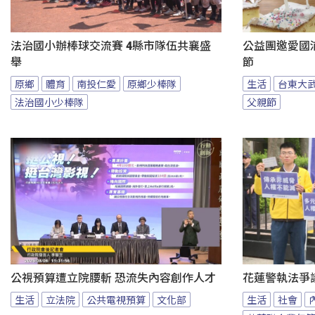
法治國小辦棒球交流賽 4縣市隊伍共襄盛
公益團邀愛國
舉
節
原鄉
體育
南投仁愛
原鄉少棒隊
生活
台東大
法治國小少棒隊
父親節
公視預算遭立院腰斬 恐流失內容創作人才
花蓮警執法爭
生活
立法院
公共電視預算
文化部
生活
社會