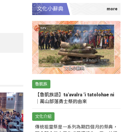
文化小辭典
魯凱族
【魯凱族語】ta‘avalra ‘i tatolohae ni
｜萬山部落勇士祭的由來
文化介紹
傳統祖靈祭是一系列為期四個月的祭典，