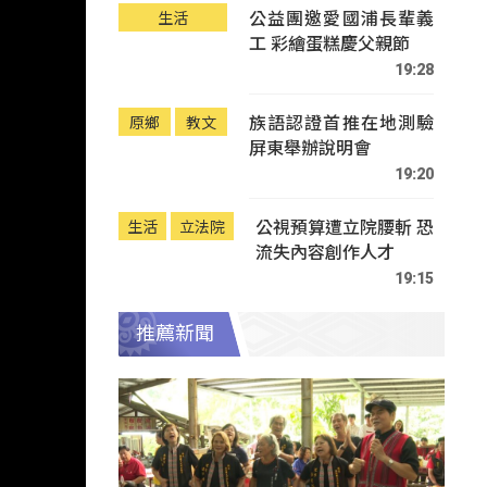
公益團邀愛國浦長輩義
生活
工 彩繪蛋糕慶父親節
19:28
族語認證首推在地測驗
原鄉
教文
屏東舉辦說明會
19:20
公視預算遭立院腰斬 恐
生活
立法院
流失內容創作人才
19:15
推薦新聞