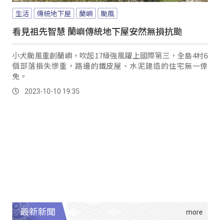
生活
傳統地下屋
蘭嶼
颱風
看見祖先智慧 蘭嶼傳統地下屋安然無損抗颱
小犬颱風重創蘭嶼，吹起17級強風躍上國際第三，全島4村6
個部落損失慘重，路邊的鐵皮屋、水泥建造的住宅無一倖
免。
2023-10-10 19:35
最新新聞