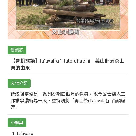
魯凱族
【魯凱族語】ta‘avalra ‘i tatolohae ni｜萬山部落勇士
祭的由來
文化介紹
傳統祖靈祭是一系列為期四個月的祭典，現今配合族人工
作求學濃縮為一天，並特別將「勇士祭(Ta‘avala)」凸顯辦
理。
小辭典
ta‘avalra