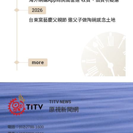
海外網購App為民間營運 收費、個資引疑慮
2026
台東窯藝慶父親節 邀父子做陶碗感念土地
more
TITV NEWS
原視新聞網
電話：(02)2788-1600