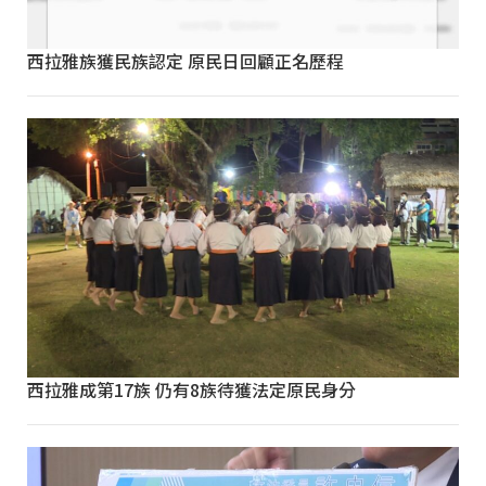
西拉雅族獲民族認定 原民日回顧正名歷程
西拉雅成第17族 仍有8族待獲法定原民身分