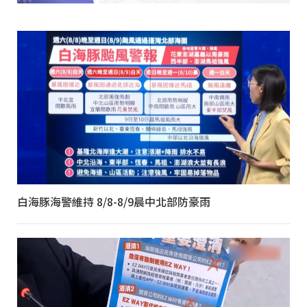
白海豚海警維持 8/8-8/9晨中北部防豪雨