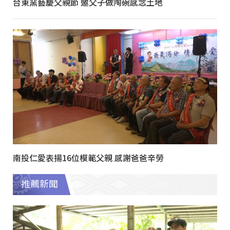
台東窯藝慶父親節 邀父子做陶碗感念土地
南投仁愛表揚16位模範父親 感謝爸爸辛勞
推薦新聞