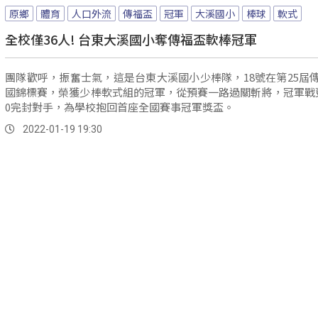
原鄉
體育
人口外流
傳福盃
冠軍
大溪國小
棒球
軟式
全校僅36人! 台東大溪國小奪傳福盃軟棒冠軍
團隊歡呼，振奮士氣，這是台東大溪國小少棒隊，18號在第25屆
國錦標賽，榮獲少棒軟式組的冠軍，從預賽一路過關斬將，冠軍戰
0完封對手，為學校抱回首座全國賽事冠軍獎盃。
2022-01-19 19:30