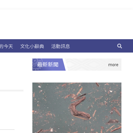
的今天
文化小辭典
活動訊息
最新新聞