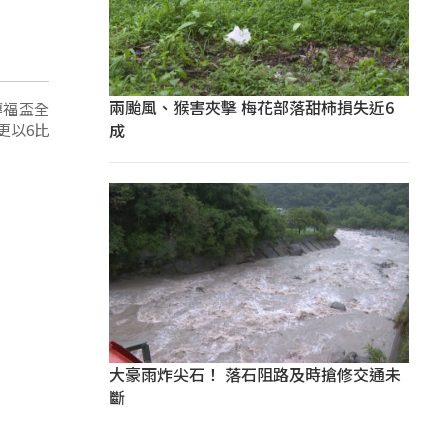
兩颱風、猴害夾擊 梅花部落甜柿損失近6
傳福盃全
成
更以6比
大豪雨炸尖石！ 落石阻路及時搶修交通未
斷