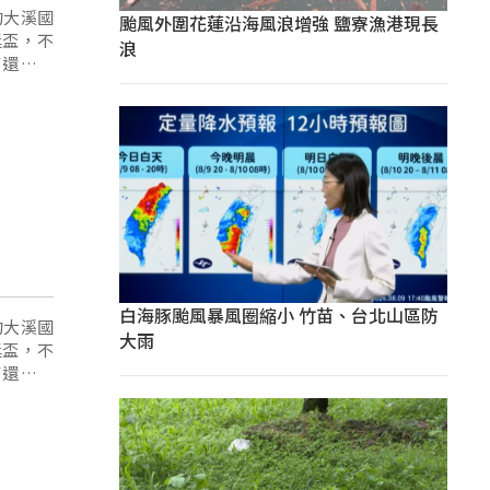
的大溪國
颱風外圍花蓮沿海風浪增強 鹽寮漁港現長
獎盃，不
浪
了還在使
白海豚颱風暴風圈縮小 竹苗、台北山區防
的大溪國
大雨
獎盃，不
了還在使
小。