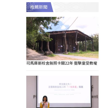
推薦新聞
司馬庫斯校舍無照卡關22年 衝擊童受教權