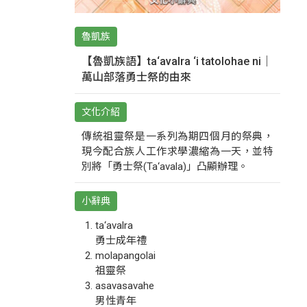
魯凱族
【魯凱族語】ta‘avalra ‘i tatolohae ni｜
萬山部落勇士祭的由來
文化介紹
傳統祖靈祭是一系列為期四個月的祭典，
現今配合族人工作求學濃縮為一天，並特
別將「勇士祭(Ta‘avala)」凸顯辦理。
小辭典
ta‘avalra
勇士成年禮
molapangolai
祖靈祭
asavasavahe
男性青年