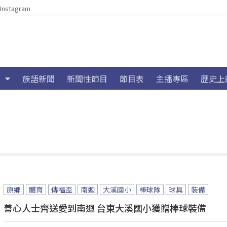
Instagram
族語新聞
新聞性節目
節目表
主播專區
歷史上
原鄉
體育
傳福盃
南迴
大溪國小
棒球隊
球具
裝備
善心人士齊送愛到南迴 台東大溪國小獲贈棒球裝備