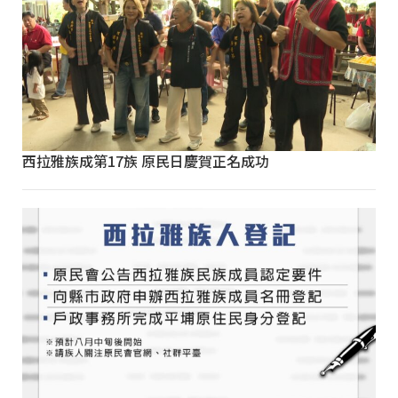
西拉雅族成第17族 原民日慶賀正名成功