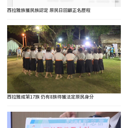
西拉雅族獲民族認定 原民日回顧正名歷程
西拉雅成第17族 仍有8族待獲法定原民身分