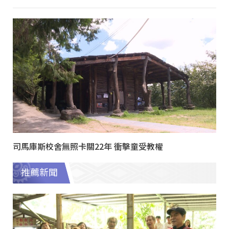
司馬庫斯校舍無照卡關22年 衝擊童受教權
推薦新聞