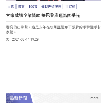
人物
體育
100萬
備戰巴黎奧運
甘家葳
甘家葳獲企業贊助 拚巴黎奧運為國爭光
響亮的出拳聲，這是去年在杭州亞運奪下銀牌的拳擊選手甘
家葳。
2024-03-14 19:29
最新新聞