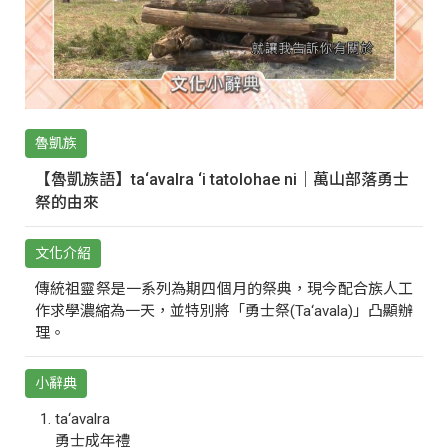
魯凱族
【魯凱族語】ta‘avalra ‘i tatolohae ni｜萬山部落勇士
祭的由來
文化介紹
傳統祖靈祭是一系列為期四個月的祭典，現今配合族人工
作求學濃縮為一天，並特別將「勇士祭(Ta‘avala)」凸顯辦
理。
小辭典
ta‘avalra
勇士成年禮