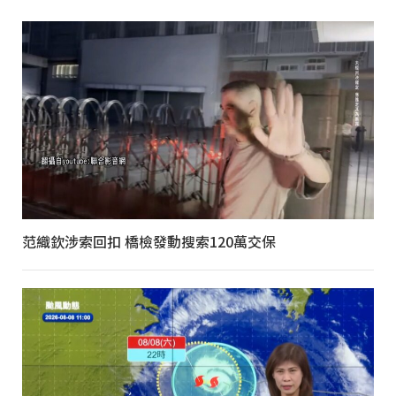
范織欽涉索回扣 橋檢發動搜索120萬交保