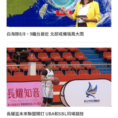
白海豚8/8、9離台最近 北部戒備強風大雨
長耀盃未來聯盟開打 UBA和SBL同場競技