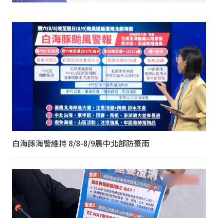
白海豚海警維持 8/8-8/9晨中北部防豪雨