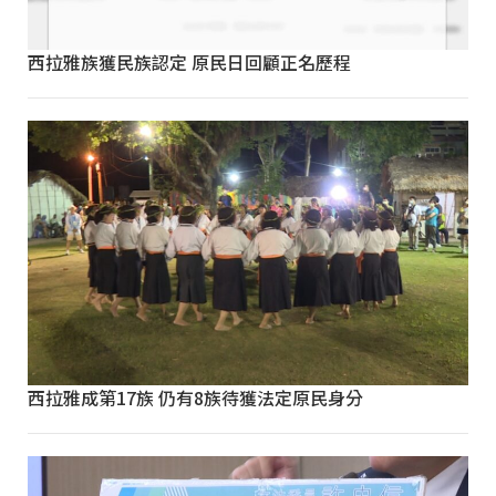
西拉雅族獲民族認定 原民日回顧正名歷程
西拉雅成第17族 仍有8族待獲法定原民身分