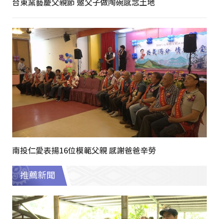
台東窯藝慶父親節 邀父子做陶碗感念土地
南投仁愛表揚16位模範父親 感謝爸爸辛勞
推薦新聞