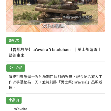
魯凱族
【魯凱族語】ta‘avalra ‘i tatolohae ni｜萬山部落勇士
祭的由來
文化介紹
傳統祖靈祭是一系列為期四個月的祭典，現今配合族人工
作求學濃縮為一天，並特別將「勇士祭(Ta‘avala)」凸顯辦
理。
小辭典
ta‘avalra