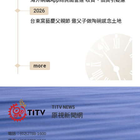
海外網購App為民間營運 收費、個資引疑慮
2026
台東窯藝慶父親節 邀父子做陶碗感念土地
more
TITV NEWS
原視新聞網
電話：(02)2788-1600