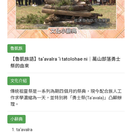
魯凱族
【魯凱族語】ta‘avalra ‘i tatolohae ni｜萬山部落勇士
祭的由來
文化介紹
傳統祖靈祭是一系列為期四個月的祭典，現今配合族人工
作求學濃縮為一天，並特別將「勇士祭(Ta‘avala)」凸顯辦
理。
小辭典
ta‘avalra