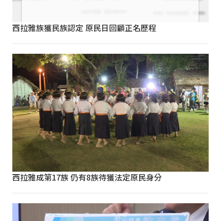
西拉雅族獲民族認定 原民日回顧正名歷程
西拉雅成第17族 仍有8族待獲法定原民身分