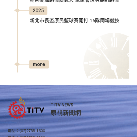
楊柳颱風路徑變數大 氣象署說明最新路徑
2025
新北市長盃原民籃球賽開打 16隊同場競技
more
TITV NEWS
原視新聞網
電話：(02)2788-1600