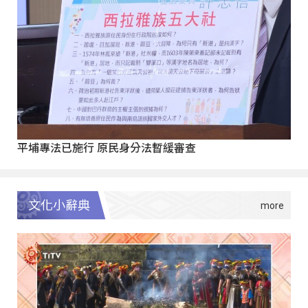
平埔專法已施行 原民身分法暫緩審查
文化小辭典