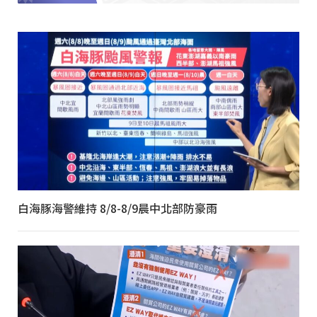
白海豚海警維持 8/8-8/9晨中北部防豪雨