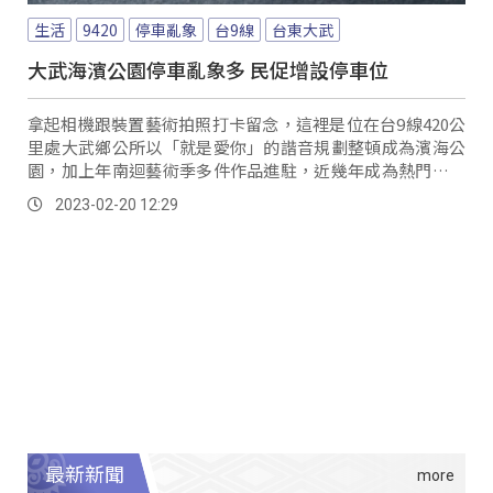
生活
9420
停車亂象
台9線
台東大武
大武海濱公園停車亂象多 民促增設停車位
拿起相機跟裝置藝術拍照打卡留念，這裡是位在台9線420公
里處大武鄉公所以「就是愛你」的諧音規劃整頓成為濱海公
園，加上年南迴藝術季多件作品進駐，近幾年成為熱門的旅
遊景點之一。
2023-02-20 12:29
最新新聞