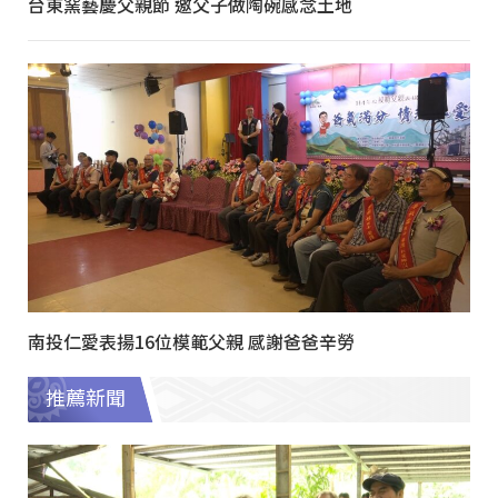
台東窯藝慶父親節 邀父子做陶碗感念土地
南投仁愛表揚16位模範父親 感謝爸爸辛勞
推薦新聞