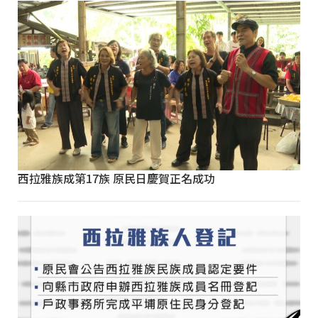
西拉雅族成第17族 原民日慶賀正名成功