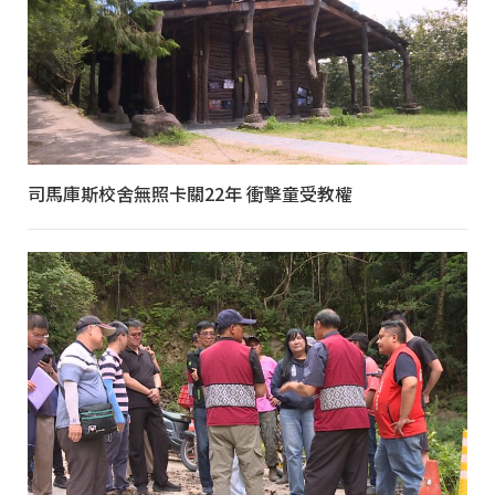
司馬庫斯校舍無照卡關22年 衝擊童受教權