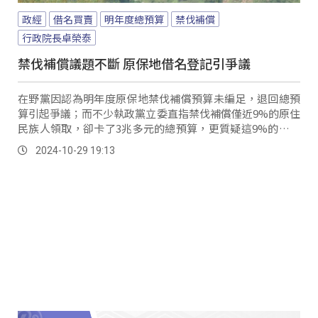
政經
借名買賣
明年度總預算
禁伐補償
行政院長卓榮泰
禁伐補償議題不斷 原保地借名登記引爭議
在野黨因認為明年度原保地禁伐補償預算未編足，退回總預
算引起爭議；而不少執政黨立委直指禁伐補償僅近9%的原住
民族人領取，卻卡了3兆多元的總預算，更質疑這9%的民眾
裡頭有多少是借名登記？補償金並非到族人手中？ 實地到桃
2024-10-29 19:13
園復興區詢問，當地族人表示，不少沿著溪邊以及休閒場域
都並非族人開發經營。