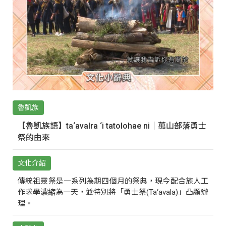
魯凱族
【魯凱族語】ta‘avalra ‘i tatolohae ni｜萬山部落勇士
祭的由來
文化介紹
傳統祖靈祭是一系列為期四個月的祭典，現今配合族人工
作求學濃縮為一天，並特別將「勇士祭(Ta‘avala)」凸顯辦
理。