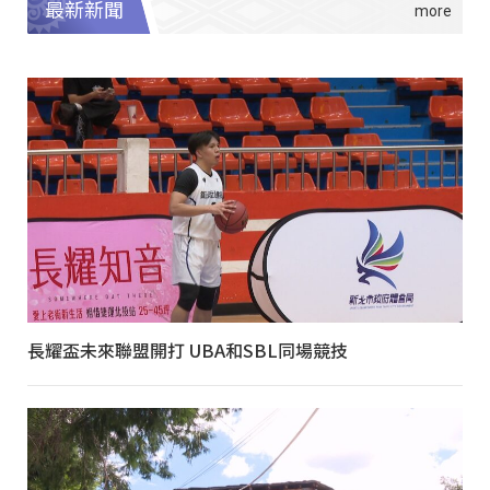
最新新聞
長耀盃未來聯盟開打 UBA和SBL同場競技