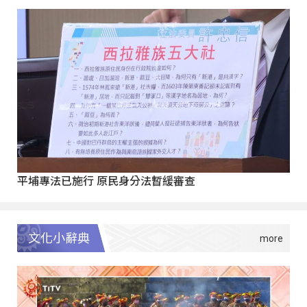
平埔專法已施行 原民身分法暫緩審查
文化小辭典