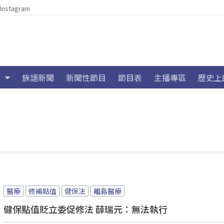
Instagram
族語新聞
新聞性節目
節目表
主播專區
歷史上
醫療
修補點值
健保法
離島醫療
健保點值貶立委促修法 薛瑞元：無法執行