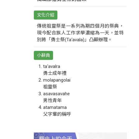
文化介紹
傳統祖靈祭是一系列為期四個月的祭典，
現今配合族人工作求學濃縮為一天，並特
別將「勇士祭(Ta‘avala)」凸顯辦理。
小辭典
ta‘avalra
勇士成年禮
molapangolai
祖靈祭
asavasavahe
男性青年
atamatama
父字輩的稱呼
歷史上的今天