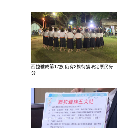
西拉雅成第17族 仍有8族待獲法定原民身
分