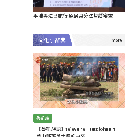
平埔專法已施行 原民身分法暫緩審查
文化小辭典
魯凱族
【魯凱族語】ta‘avalra ‘i tatolohae ni｜
萬山部落勇士祭的由來