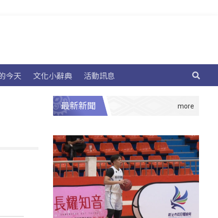
的今天
文化小辭典
活動訊息
最新新聞