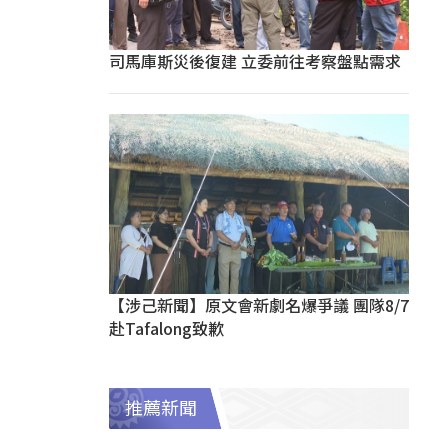
司馬庫斯災後復建 立委前往考察盤點需求
【涉己新聞】原文會新劇名爆爭議 團隊8/7
赴Tafalong致歉
推薦新聞