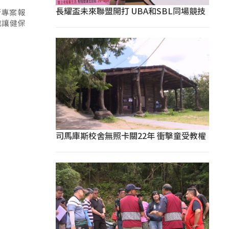
長耀盃未來聯盟開打 UBA和SBL同場競技
行專案報
也讓健保
司馬庫斯校舍無照卡關22年 衝擊童受教權