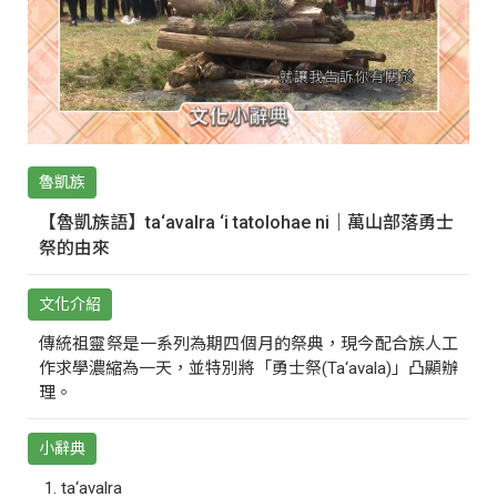
魯凱族
【魯凱族語】ta‘avalra ‘i tatolohae ni｜萬山部落勇士
祭的由來
文化介紹
傳統祖靈祭是一系列為期四個月的祭典，現今配合族人工
作求學濃縮為一天，並特別將「勇士祭(Ta‘avala)」凸顯辦
理。
小辭典
ta‘avalra