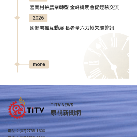
嘉蘭村拚農業轉型 金峰說明會促經驗交流
2026
國健署推互動展 長者量六力揪失能警訊
more
TITV NEWS
原視新聞網
電話：(02)2788-1600