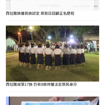
西拉雅族獲民族認定 原民日回顧正名歷程
西拉雅成第17族 仍有8族待獲法定原民身分