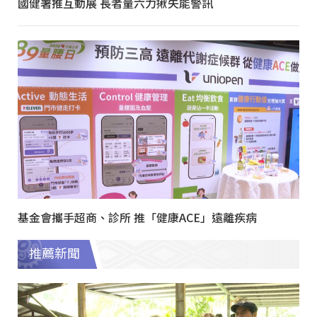
國健署推互動展 長者量六力揪失能警訊
基金會攜手超商、診所 推「健康ACE」遠離疾病
推薦新聞