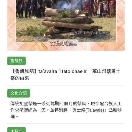
魯凱族
【魯凱族語】ta‘avalra ‘i tatolohae ni｜萬山部落勇士
祭的由來
文化介紹
傳統祖靈祭是一系列為期四個月的祭典，現今配合族人工
作求學濃縮為一天，並特別將「勇士祭(Ta‘avala)」凸顯辦
理。
小辭典