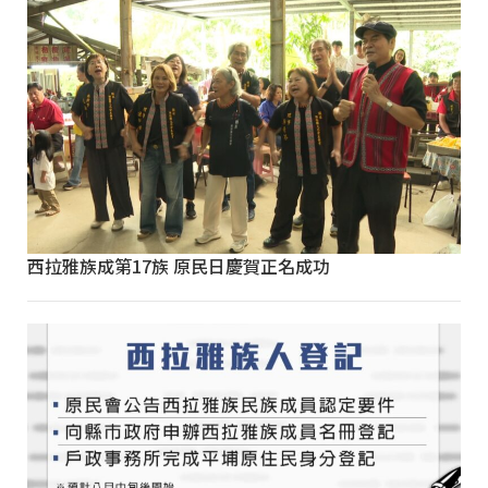
西拉雅族成第17族 原民日慶賀正名成功