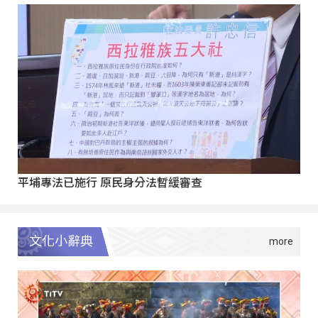
平埔專法已施行 原民身分法暫緩審查
文化小辭典