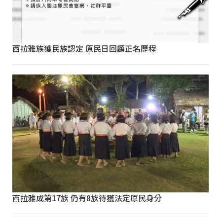
西拉雅族獲民族認定 原民日回顧正名歷程
西拉雅成第17族 仍有8族待獲法定原民身分