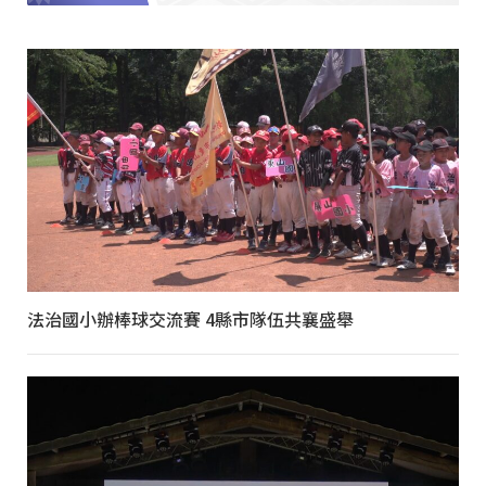
法治國小辦棒球交流賽 4縣市隊伍共襄盛舉