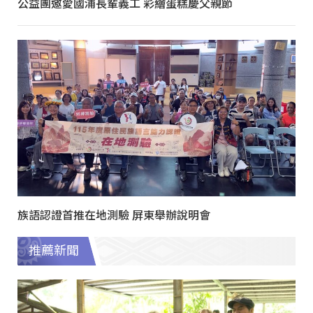
公益團邀愛國浦長輩義工 彩繪蛋糕慶父親節
族語認證首推在地測驗 屏東舉辦說明會
推薦新聞