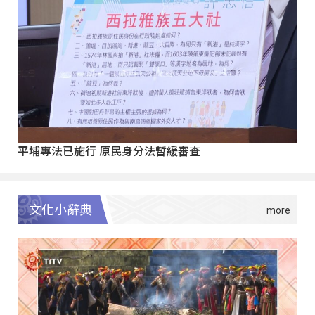
平埔專法已施行 原民身分法暫緩審查
文化小辭典