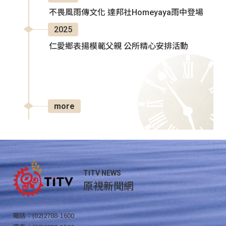
不畏風雨傳文化 達邦社Homeyaya雨中登場
2025
仁愛鄉表揚模範父親 公所精心安排活動
more
TITV NEWS
原視新聞網
電話：(02)2788-1600