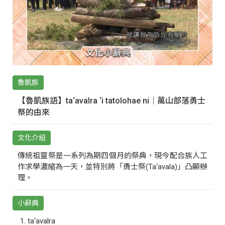
魯凱族
【魯凱族語】ta‘avalra ‘i tatolohae ni｜萬山部落勇士
祭的由來
文化介紹
傳統祖靈祭是一系列為期四個月的祭典，現今配合族人工
作求學濃縮為一天，並特別將「勇士祭(Ta‘avala)」凸顯辦
理。
小辭典
ta‘avalra