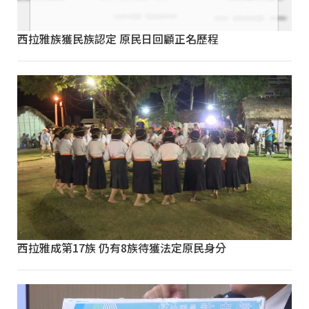
西拉雅族獲民族認定 原民日回顧正名歷程
西拉雅成第17族 仍有8族待獲法定原民身分