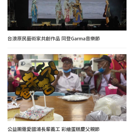
台澳原民藝術家共創作品 同登Garma音樂節
公益團邀愛國浦長輩義工 彩繪蛋糕慶父親節