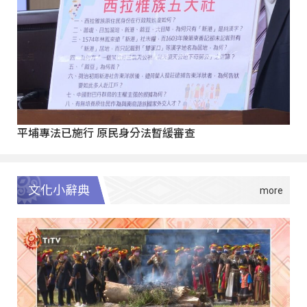
平埔專法已施行 原民身分法暫緩審查
文化小辭典