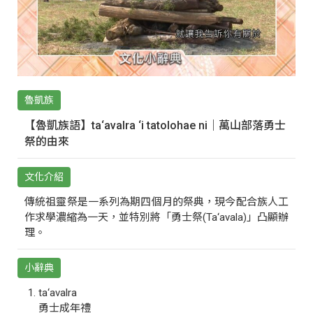
魯凱族
【魯凱族語】ta‘avalra ‘i tatolohae ni｜萬山部落勇士
祭的由來
文化介紹
傳統祖靈祭是一系列為期四個月的祭典，現今配合族人工
作求學濃縮為一天，並特別將「勇士祭(Ta‘avala)」凸顯辦
理。
小辭典
ta‘avalra
勇士成年禮