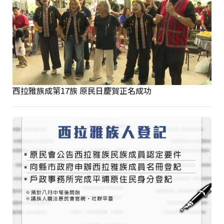
西拉雅族成第17族 原民日慶賀正名成功