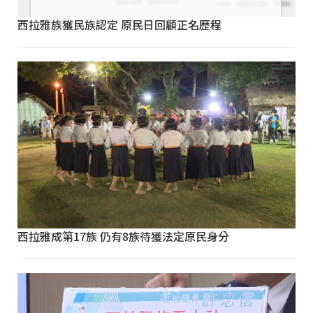
西拉雅族獲民族認定 原民日回顧正名歷程
西拉雅成第17族 仍有8族待獲法定原民身分