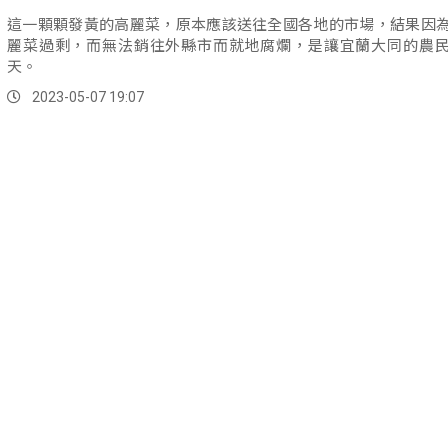
這一顆顆發黃的高麗菜，原本應該送往全國各地的市場，結果因
麗菜過剩，而無法銷往外縣市而就地腐爛，是讓宜蘭大同的農
天。
2023-05-07 19:07