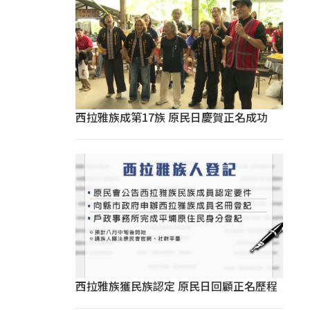
西拉雅族成第17族 原民日慶賀正名成功
西拉雅族獲民族認定 原民日回顧正名歷程