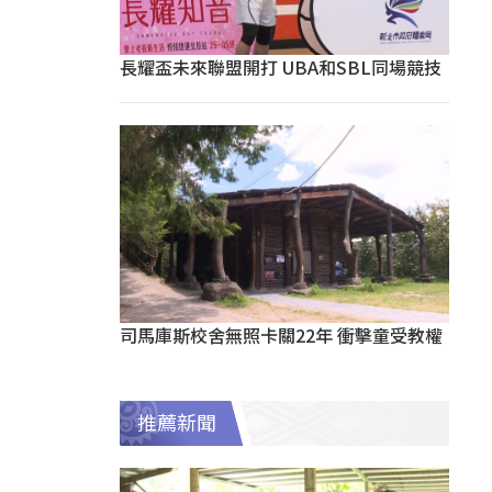
長耀盃未來聯盟開打 UBA和SBL同場競技
司馬庫斯校舍無照卡關22年 衝擊童受教權
推薦新聞