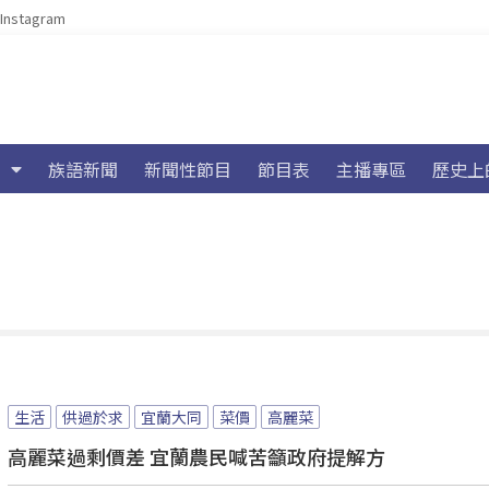
Instagram
族語新聞
新聞性節目
節目表
主播專區
歷史上
生活
供過於求
宜蘭大同
菜價
高麗菜
高麗菜過剩價差 宜蘭農民喊苦籲政府提解方