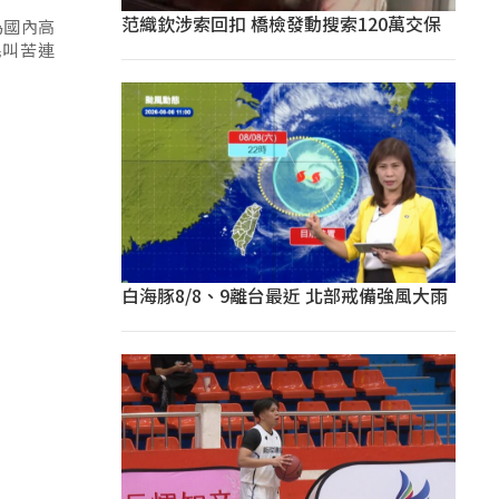
范織欽涉索回扣 橋檢發動搜索120萬交保
為國內高
民叫苦連
白海豚8/8、9離台最近 北部戒備強風大雨