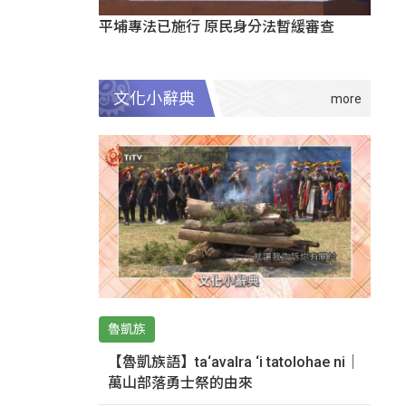
平埔專法已施行 原民身分法暫緩審查
文化小辭典
魯凱族
【魯凱族語】ta‘avalra ‘i tatolohae ni｜
萬山部落勇士祭的由來