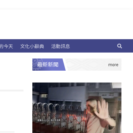
的今天
文化小辭典
活動訊息
最新新聞