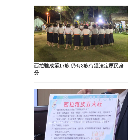
西拉雅成第17族 仍有8族待獲法定原民身
分