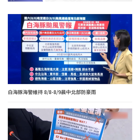
白海豚海警維持 8/8-8/9晨中北部防豪雨