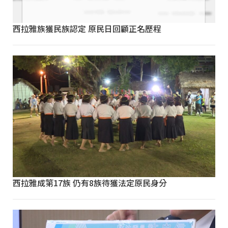
西拉雅族獲民族認定 原民日回顧正名歷程
西拉雅成第17族 仍有8族待獲法定原民身分