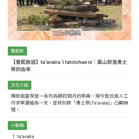
魯凱族
【魯凱族語】ta‘avalra ‘i tatolohae ni｜萬山部落勇士
祭的由來
文化介紹
傳統祖靈祭是一系列為期四個月的祭典，現今配合族人工
作求學濃縮為一天，並特別將「勇士祭(Ta‘avala)」凸顯辦
理。
小辭典
ta‘avalra