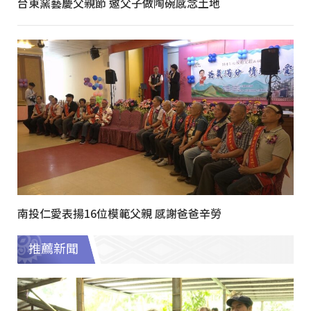
台東窯藝慶父親節 邀父子做陶碗感念土地
南投仁愛表揚16位模範父親 感謝爸爸辛勞
推薦新聞