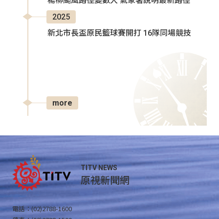
楊柳颱風路徑變數大 氣象署說明最新路徑
2025
新北市長盃原民籃球賽開打 16隊同場競技
more
TITV NEWS
原視新聞網
電話：(02)2788-1600