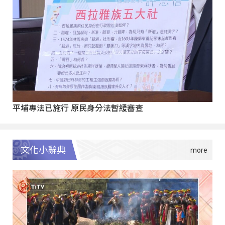
平埔專法已施行 原民身分法暫緩審查
文化小辭典