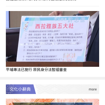
平埔專法已施行 原民身分法暫緩審查
文化小辭典