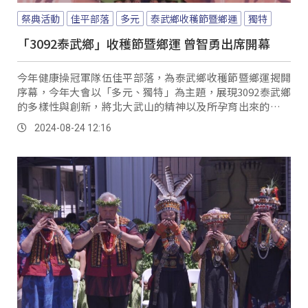
祭典活動
佳平部落
多元
泰武鄉收穫節暨鄉運
獨特
「3092泰武鄉」收穫節暨鄉運 曾智勇出席開幕
今年健康操冠軍隊伍佳平部落，為泰武鄉收穫節暨鄉運揭開
序幕，今年大會以「多元、獨特」為主題，展現3092泰武鄉
的多樣性與創新，將北大武山的精神以及所孕育出來的力與
美完整呈現，縣長周春米也為泰武鄉族人帶來好消息。
2024-08-24 12:16