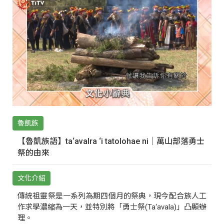
魯凱族
【魯凱族語】ta‘avalra ‘i tatolohae ni｜萬山部落勇士
祭的由來
文化介紹
傳統祖靈祭是一系列為期四個月的祭典，現今配合族人工
作求學濃縮為一天，並特別將「勇士祭(Ta‘avala)」凸顯辦
理。