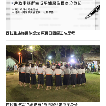
西拉雅族獲民族認定 原民日回顧正名歷程
西拉雅成第17族 仍有8族待獲法定原民身分