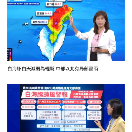
白海豚白天減弱為輕颱 中部以北有局部豪雨