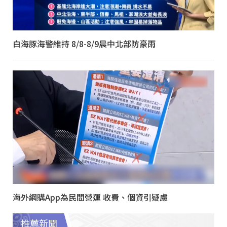
白海豚海警維持 8/8-8/9晨中北部防豪雨
海外網購App為民間營運 收費、個資引疑慮
推薦新聞