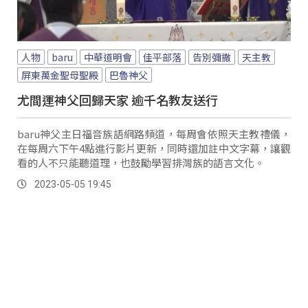
人物
baru
中華道明會
佳平部落
告別彌撒
天主教
屏東萬金聖母聖殿
巴魯神父
尤間運神父回歸天家 逾千名教友送行
baru神父主日福音族語網路頻道，每周會依照天主教禮儀，
在每周六下午4點進行影片更新，同時還加註中文字幕，讓觀
看的人不只能聽道理，也鼓勵學習排灣族的語言文化。
2023-05-05 19:45