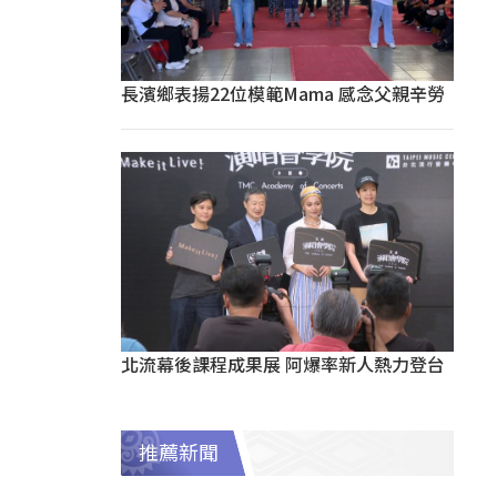
長濱鄉表揚22位模範Mama 感念父親辛勞
北流幕後課程成果展 阿爆率新人熱力登台
推薦新聞