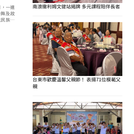
南澳撒利姆文健站揭牌 多元課程陪伴長者
5日，一連
樂舞及故
住民族文
台東市歡慶溫馨父親節！ 表揚71位模範父
親