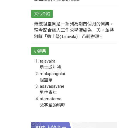
文化介紹
傳統祖靈祭是一系列為期四個月的祭典，
現今配合族人工作求學濃縮為一天，並特
別將「勇士祭(Ta‘avala)」凸顯辦理。
小辭典
ta‘avalra
勇士成年禮
molapangolai
祖靈祭
asavasavahe
男性青年
atamatama
父字輩的稱呼
歷史上的今天