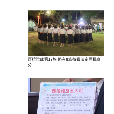
西拉雅成第17族 仍有8族待獲法定原民身
分