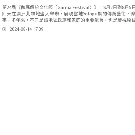
第24屆《伽瑪傳統文化節（Garma Festival）》，8月2日到8月
四天在澳洲北領地盛大舉辦，展現當地Yolngu族的傳統藝術、
事；多年來，不只是該地區氏族和家庭的重要聚會，也是慶祝原
化相當具指標性的全國性活動。
2024-08-14 17:39