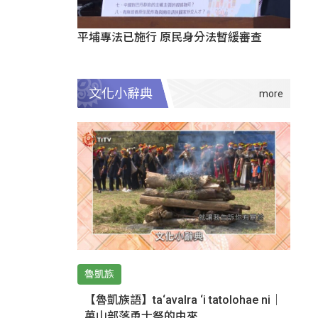
平埔專法已施行 原民身分法暫緩審查
文化小辭典
魯凱族
【魯凱族語】ta‘avalra ‘i tatolohae ni｜
萬山部落勇士祭的由來