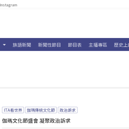
Instagram
族語新聞
新聞性節目
節目表
主播專區
歷史上
ITA看世界
伽瑪傳統文化節
政治訴求
伽瑪文化節盛會 凝聚政治訴求