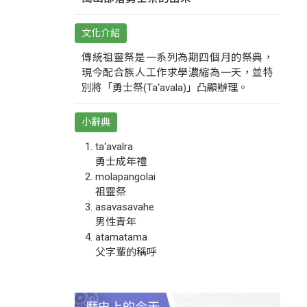
文化介紹
傳統祖靈祭是一系列為期四個月的祭典，
現今配合族人工作求學濃縮為一天，並特
別將「勇士祭(Ta‘avala)」凸顯辦理。
小辭典
ta‘avalra
勇士成年禮
molapangolai
祖靈祭
asavasavahe
男性青年
atamatama
父字輩的稱呼
歷史上的今天