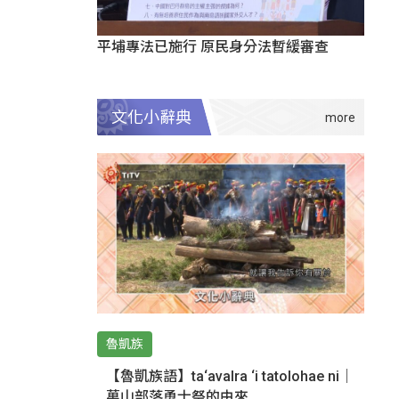
平埔專法已施行 原民身分法暫緩審查
文化小辭典
魯凱族
【魯凱族語】ta‘avalra ‘i tatolohae ni｜
萬山部落勇士祭的由來