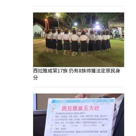
西拉雅成第17族 仍有8族待獲法定原民身
分