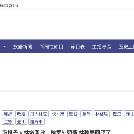
Instagram
族語新聞
新聞性節目
節目表
主播專區
歷史上
原鄉
政經
丹大林道
伐木業
墜谷
意外
林務局
歷史
淨
生態
登山
越野車
南投丹大林道開放二輪意外頻傳 林務局回應了