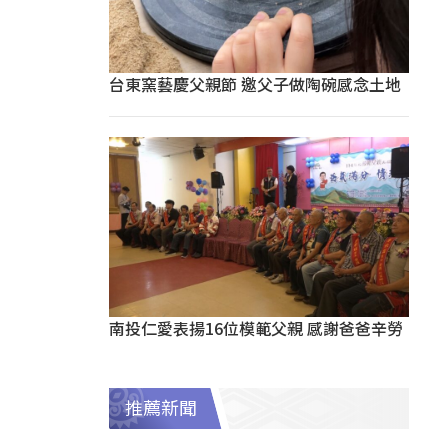
台東窯藝慶父親節 邀父子做陶碗感念土地
南投仁愛表揚16位模範父親 感謝爸爸辛勞
推薦新聞