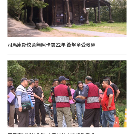
司馬庫斯校舍無照卡關22年 衝擊童受教權