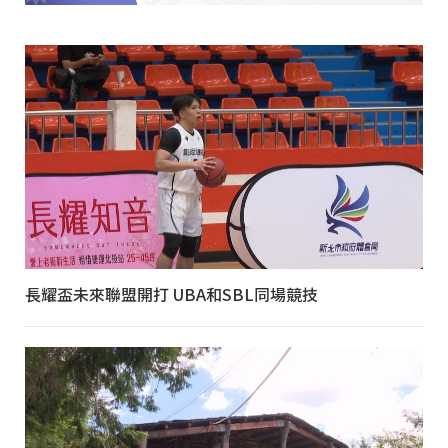
長耀盃未來聯盟開打 UBA和SBL同場競技