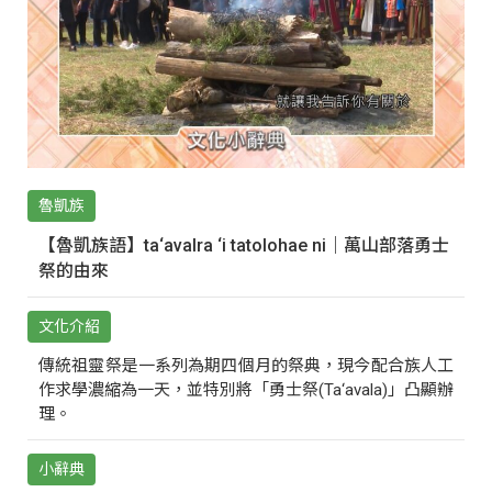
魯凱族
【魯凱族語】ta‘avalra ‘i tatolohae ni｜萬山部落勇士
祭的由來
文化介紹
傳統祖靈祭是一系列為期四個月的祭典，現今配合族人工
作求學濃縮為一天，並特別將「勇士祭(Ta‘avala)」凸顯辦
理。
小辭典