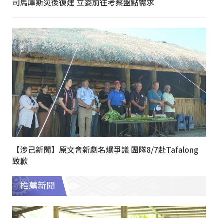
司馬庫斯災後復建 立委前往考察盤點需求
【涉己新聞】原文會新劇名爆爭議 團隊8/7赴Tafalong
致歉
推薦新聞