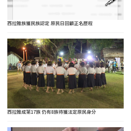
西拉雅族獲民族認定 原民日回顧正名歷程
西拉雅成第17族 仍有8族待獲法定原民身分