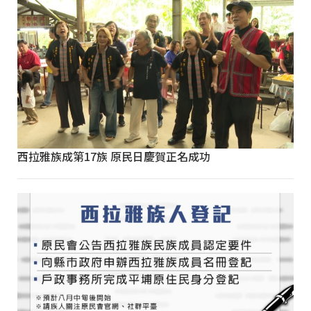
西拉雅族成第17族 原民日慶賀正名成功