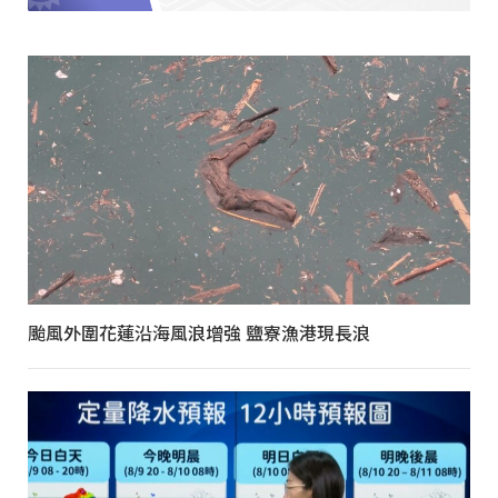
颱風外圍花蓮沿海風浪增強 鹽寮漁港現長浪