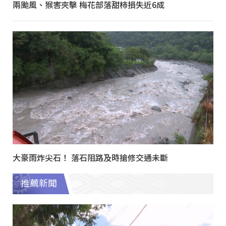
兩颱風、猴害夾擊 梅花部落甜柿損失近6成
大豪雨炸尖石！ 落石阻路及時搶修交通未斷
推薦新聞