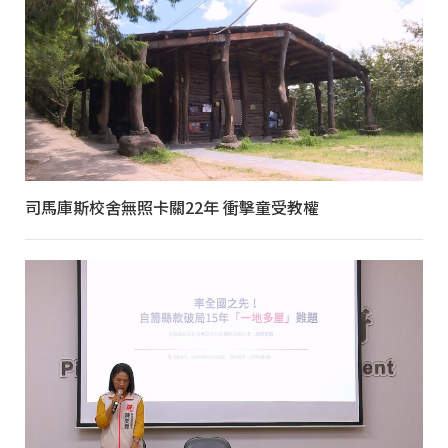
司馬庫斯校舍無照卡關22年 衝擊童受教權