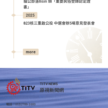
貓公部落Ilisin 頒「重要民俗登錄認定證
書」
2025
823核三重啟公投 中選會辦5場意見發表會
more
TITV NEWS
原視新聞網
電話：(02)2788-1600