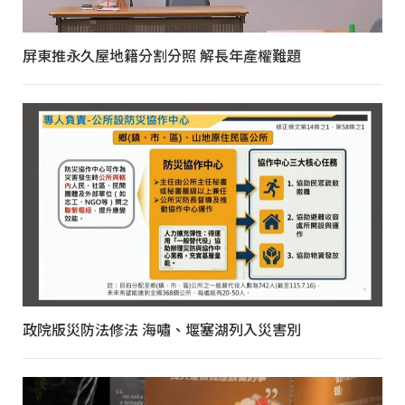
屏東推永久屋地籍分割分照 解長年產權難題
政院版災防法修法 海嘯、堰塞湖列入災害別