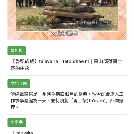
魯凱族
【魯凱族語】ta‘avalra ‘i tatolohae ni｜萬山部落勇士
祭的由來
文化介紹
傳統祖靈祭是一系列為期四個月的祭典，現今配合族人工
作求學濃縮為一天，並特別將「勇士祭(Ta‘avala)」凸顯辦
理。
小辭典
ta‘avalra