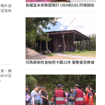
長耀盃未來聯盟開打 UBA和SBL同場競技
要聯外道
希望能夠
司馬庫斯校舍無照卡關22年 衝擊童受教權
社會、關
新的中型
。