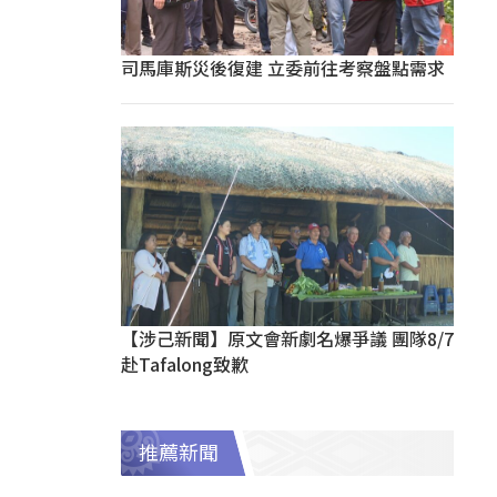
司馬庫斯災後復建 立委前往考察盤點需求
【涉己新聞】原文會新劇名爆爭議 團隊8/7
赴Tafalong致歉
推薦新聞