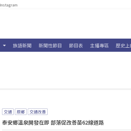
Instagram
族語新聞
新聞性節目
節目表
主播專區
歷史上
交通
原鄉
交通改善
泰安鄉溫泉開發在即 部落促改善苗62線道路