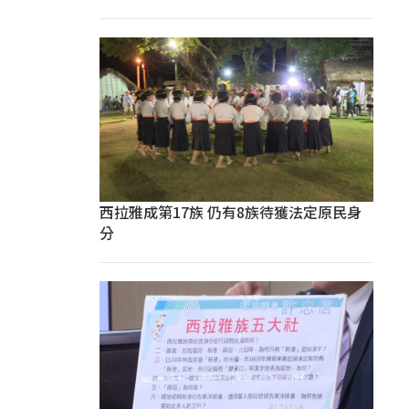
西拉雅成第17族 仍有8族待獲法定原民身
分