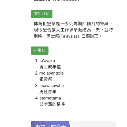
文化介紹
傳統祖靈祭是一系列為期四個月的祭典，
現今配合族人工作求學濃縮為一天，並特
別將「勇士祭(Ta‘avala)」凸顯辦理。
小辭典
ta‘avalra
勇士成年禮
molapangolai
祖靈祭
asavasavahe
男性青年
atamatama
父字輩的稱呼
歷史上的今天