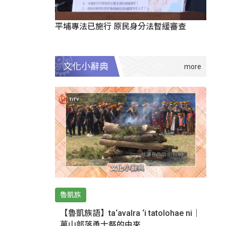
平埔專法已施行 原民身分法暫緩審查
文化小辭典
魯凱族
【魯凱族語】ta‘avalra ‘i tatolohae ni｜
萬山部落勇士祭的由來