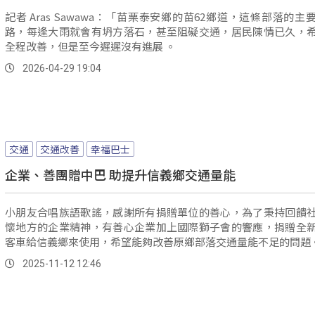
記者 Aras Sawawa：「苗栗泰安鄉的苗62鄉道，這條部落的主
路，每逢大雨就會有坍方落石，甚至阻礙交通，居民陳情已久，
全程改善，但是至今遲遲沒有進展 。
2026-04-29 19:04
交通
交通改善
幸福巴士
企業、善團贈中巴 助提升信義鄉交通量能
小朋友合唱族語歌謠，感謝所有捐贈單位的善心，為了秉持回饋
懷地方的企業精神，有善心企業加上國際獅子會的響應，捐贈全
客車給信義鄉來使用，希望能夠改善原鄉部落交通量能不足的問題
2025-11-12 12:46