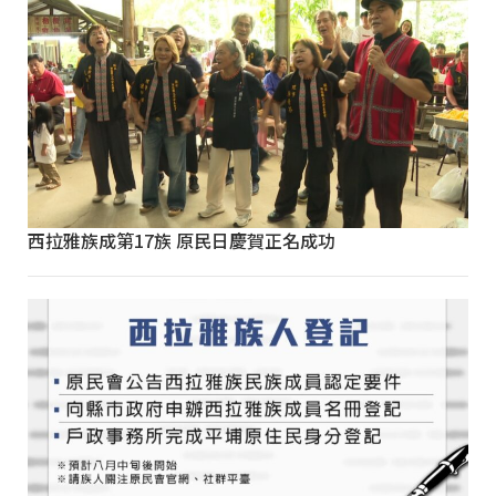
西拉雅族成第17族 原民日慶賀正名成功