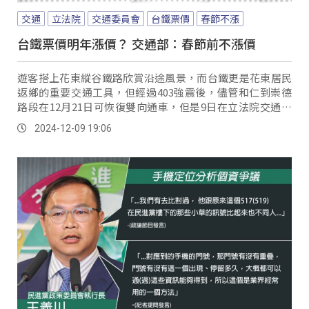
交通
立法院
交通委員會
台鐵票價
春節不漲
台鐵票價明年漲價？ 交通部：春節前不漲價
遊客搭上花東縱谷鐵路欣賞沿途風景，而台鐵更是花東居民
返鄉的重要交通工具，但經過403強震後，儘管和仁到崇德
路段在12月21日可恢復雙向通車，但是9日在立法院交通委
員會上，立委鄭天財仍要求交通部要提出永續方案。
2024-12-09 19:06