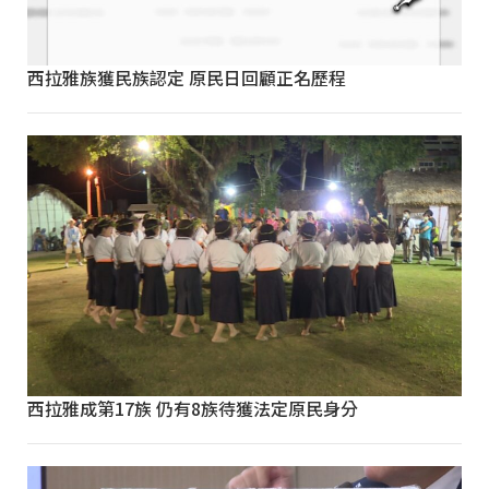
西拉雅族獲民族認定 原民日回顧正名歷程
西拉雅成第17族 仍有8族待獲法定原民身分