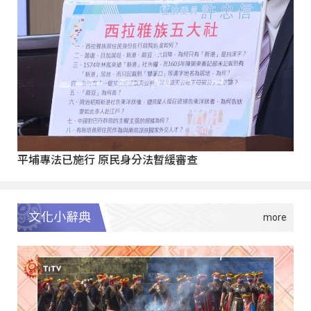
平埔專法已施行 原民身分法暫緩審查
文化小辭典