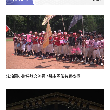
法治國小辦棒球交流賽 4縣市隊伍共襄盛舉