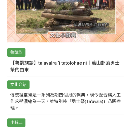
魯凱族
【魯凱族語】ta‘avalra ‘i tatolohae ni｜萬山部落勇士
祭的由來
文化介紹
傳統祖靈祭是一系列為期四個月的祭典，現今配合族人工
作求學濃縮為一天，並特別將「勇士祭(Ta‘avala)」凸顯辦
理。
小辭典