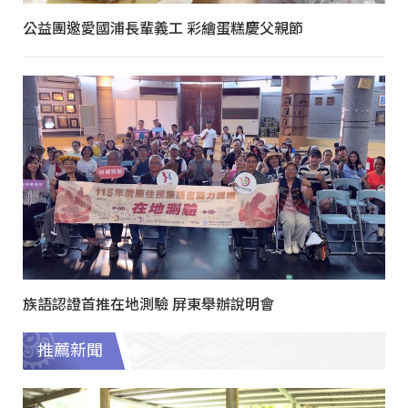
公益團邀愛國浦長輩義工 彩繪蛋糕慶父親節
族語認證首推在地測驗 屏東舉辦說明會
推薦新聞