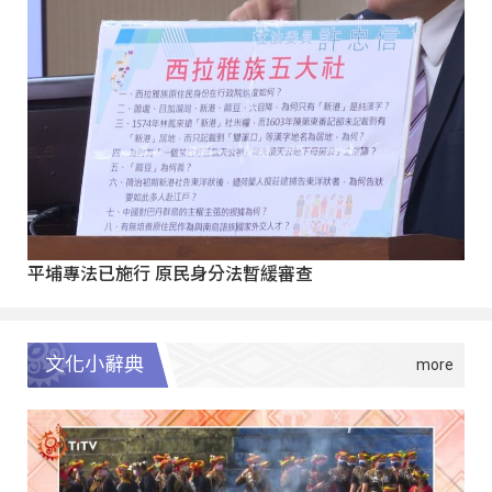
平埔專法已施行 原民身分法暫緩審查
文化小辭典