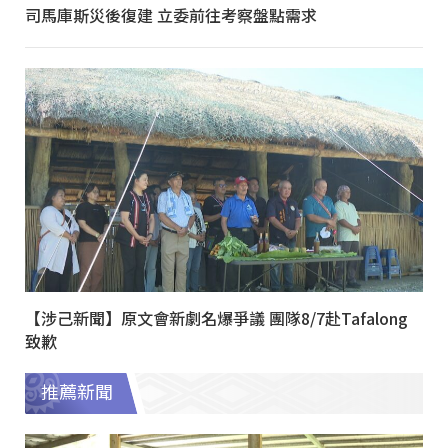
司馬庫斯災後復建 立委前往考察盤點需求
【涉己新聞】原文會新劇名爆爭議 團隊8/7赴Tafalong
致歉
推薦新聞