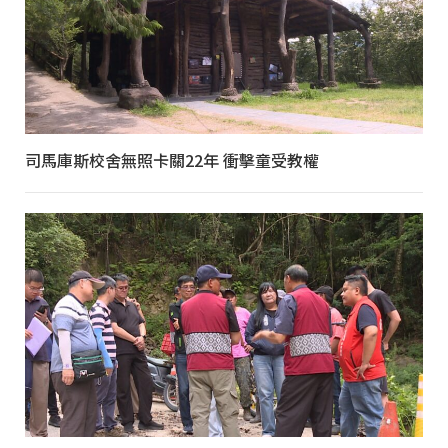
司馬庫斯校舍無照卡關22年 衝擊童受教權