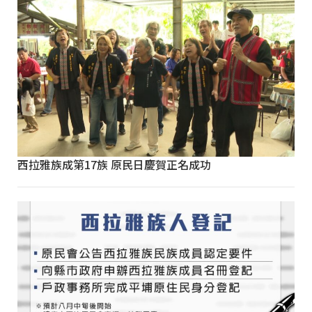
西拉雅族成第17族 原民日慶賀正名成功