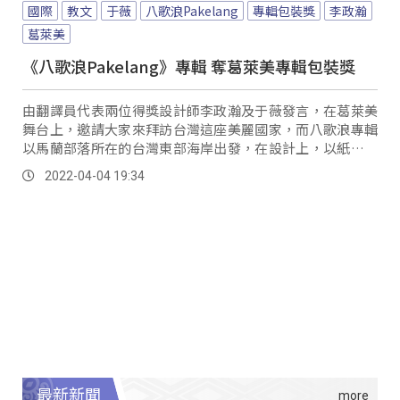
國際
教文
于薇
八歌浪Pakelang
專輯包裝獎
李政瀚
葛萊美
《八歌浪Pakelang》專輯 奪葛萊美專輯包裝獎
由翻譯員代表兩位得獎設計師李政瀚及于薇發言，在葛萊美
舞台上，邀請大家來拜訪台灣這座美麗國家，而八歌浪專輯
以馬蘭部落所在的台灣東部海岸出發，在設計上，以紙張堆
疊出海岸、山脈與人的樣貌，呈現土地上承先啟後的文化傳
2022-04-04 19:34
承，展現出台灣是一個海洋國家，有著海洋民族的包容和冒
險精神，透過音樂和歌聲傳送到世界的每個角落。
最新新聞