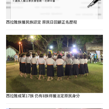
西拉雅族獲民族認定 原民日回顧正名歷程
西拉雅成第17族 仍有8族待獲法定原民身分