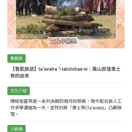
魯凱族
【魯凱族語】ta‘avalra ‘i tatolohae ni｜萬山部落勇士
祭的由來
文化介紹
傳統祖靈祭是一系列為期四個月的祭典，現今配合族人工
作求學濃縮為一天，並特別將「勇士祭(Ta‘avala)」凸顯辦
理。
小辭典