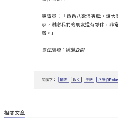
翻譯員：「透過八歌浪專輯，讓大
家，謝謝我們的朋友還有夥伴，非
灣。」
責任編輯：德蘭亞朗
關鍵字：
國際
教文
于薇
八歌浪Pake
相關文章