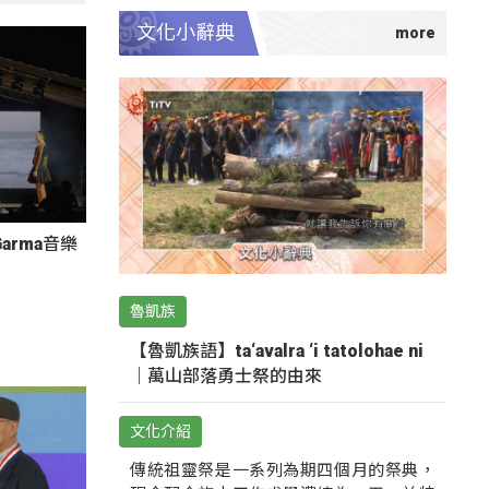
文化小辭典
arma音樂
魯凱族
【魯凱族語】ta‘avalra ‘i tatolohae ni
｜萬山部落勇士祭的由來
文化介紹
傳統祖靈祭是一系列為期四個月的祭典，