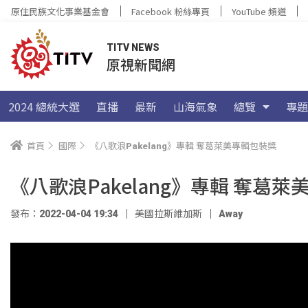
原住民族文化事業基金會
Facebook 粉絲專頁
YouTube 頻道
TITV NEWS
原視新聞網
2024 總統大選
直播
最新
山海氣象
總覽
專題
首頁
國際
《八歌浪Pakelang》專輯 奪葛萊美專輯包裝獎
《八歌浪Pakelang》專輯 奪葛
發布：2022-04-04 19:34
美國拉斯維加斯
Away