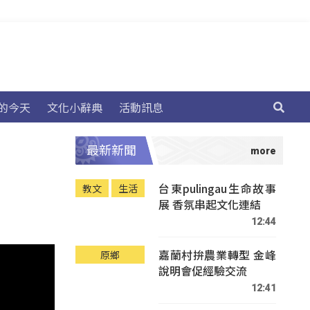
的今天
文化小辭典
活動訊息
最新新聞
台東pulingau生命故事
教文
生活
展 香氛串起文化連結
12:44
嘉蘭村拚農業轉型 金峰
原鄉
說明會促經驗交流
12:41