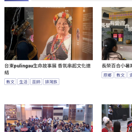
台東pulingau生命故事展 香氛串起文化連
長榮百合小暑
結
原鄉
教文
教文
生活
巫師
排灣族