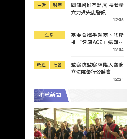
國健署推互動展 長者量
生活
醫療
六力揪失能警訊
12:35
基金會攜手超商、診所
生活
推「健康ACE」遠離疾
病
12:34
監察院監察權陷入空窗
政經
社會
立法院舉行公聽會
12:21
推薦新聞