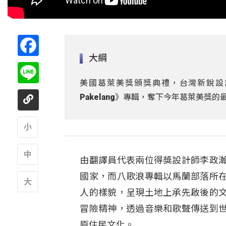
Facebook
大綱
Line
美國葛萊美獎頒獎典禮，台灣新銳設
Pakelang》專輯，奪下今年葛萊美獎
A
由翻譯員代表兩位得獎設計師李政
A
國家，而八歌浪專輯以馬蘭部落所
人的樣貌，呈現土地上承先啟後的
A
冒險精神，透過音樂和歌聲傳送到
原住民文化。