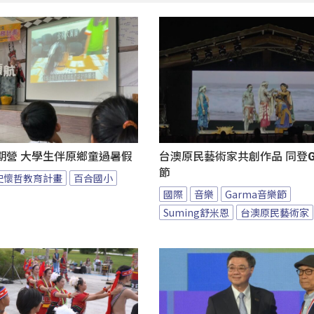
期營 大學生伴原鄉童過暑假
台澳原民藝術家共創作品 同登G
節
史懷哲教育計畫
百合國小
國際
音樂
Garma音樂節
Suming舒米恩
台澳原民藝術家