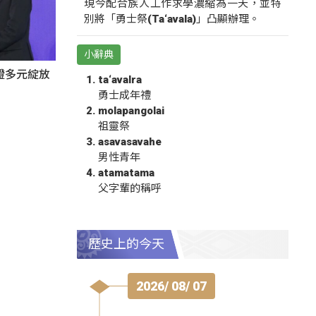
現今配合族人工作求學濃縮為一天，並特
別將「勇士祭(Ta‘avala)」凸顯辦理。
小辭典
證多元綻放
ta‘avalra
勇士成年禮
molapangolai
祖靈祭
asavasavahe
男性青年
atamatama
父字輩的稱呼
歷史上的今天
2026/ 08/ 07