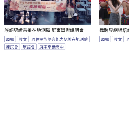
族語認證首推在地測驗 屏東舉辦說明會
舞跨界劇場培
原鄉
教文
原住民族語言能力認證在地測驗
原鄉
教文
原民會
原語會
屏東來義高中