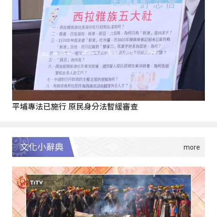
平埔專法已施行 原民身分法暫緩審查
文化小辭典