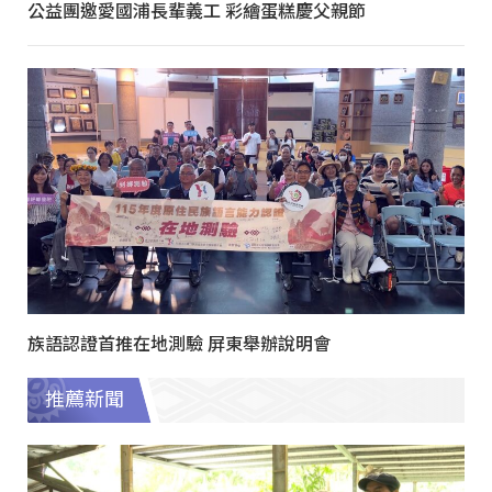
公益團邀愛國浦長輩義工 彩繪蛋糕慶父親節
族語認證首推在地測驗 屏東舉辦說明會
推薦新聞