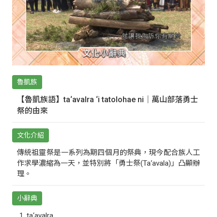
魯凱族
【魯凱族語】ta‘avalra ‘i tatolohae ni｜萬山部落勇士
祭的由來
文化介紹
傳統祖靈祭是一系列為期四個月的祭典，現今配合族人工
作求學濃縮為一天，並特別將「勇士祭(Ta‘avala)」凸顯辦
理。
小辭典
ta‘avalra