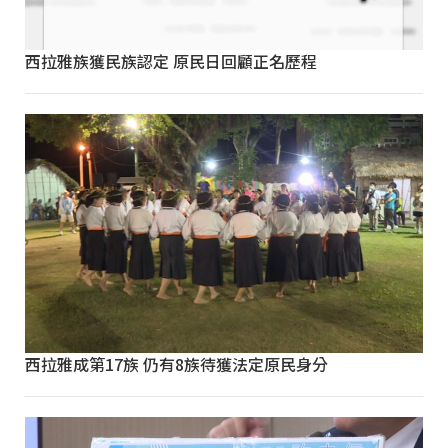
西拉雅族獲民族認定 原民日回顧正名歷程
西拉雅成第17族 仍有8族待獲法定原民身分