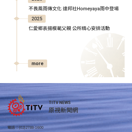
不畏風雨傳文化 達邦社Homeyaya雨中登場
2025
仁愛鄉表揚模範父親 公所精心安排活動
more
TITV NEWS
原視新聞網
電話：(02)2788-1600