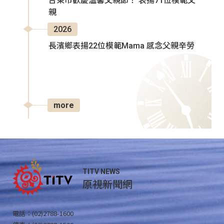
台東市歡慶溫馨父親節！ 表揚71位模範父
親
2026
長濱鄉表揚22位模範Mama 感念父親辛勞
more
TITV NEWS
原視新聞網
電話：(02)2788-1600