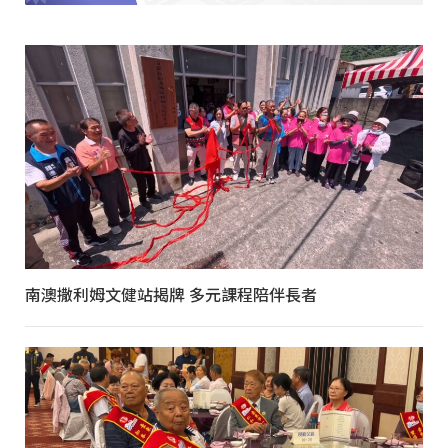
南澳撒利姆文健站揭牌 多元課程陪伴長者