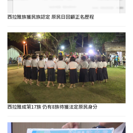
西拉雅族獲民族認定 原民日回顧正名歷程
西拉雅成第17族 仍有8族待獲法定原民身分