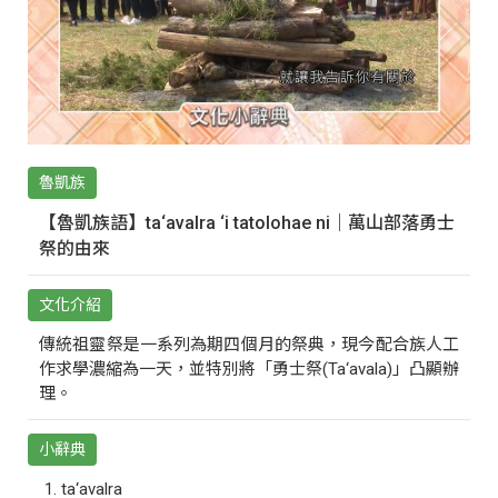
魯凱族
【魯凱族語】ta‘avalra ‘i tatolohae ni｜萬山部落勇士
祭的由來
文化介紹
傳統祖靈祭是一系列為期四個月的祭典，現今配合族人工
作求學濃縮為一天，並特別將「勇士祭(Ta‘avala)」凸顯辦
理。
小辭典
ta‘avalra