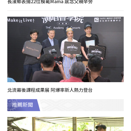
長濱鄉表揚22位模範Mama 感念父親辛勞
北流幕後課程成果展 阿爆率新人熱力登台
推薦新聞