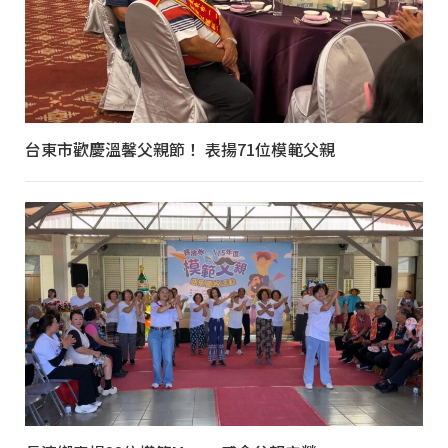
台東市歡慶溫馨父親節！ 表揚71位模範父親