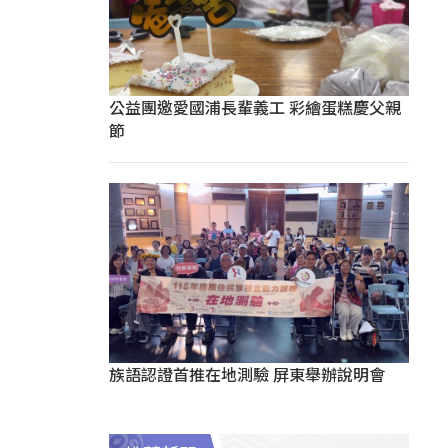
公益團邀愛國浦長輩義工 彩繪蛋糕慶父親
節
族語認證首推在地測驗 屏東舉辦說明會