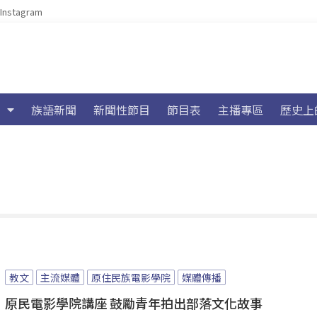
Instagram
族語新聞
新聞性節目
節目表
主播專區
歷史上
教文
主流媒體
原住民族電影學院
媒體傳播
原民電影學院講座 鼓勵青年拍出部落文化故事