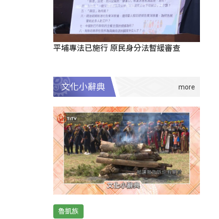
平埔專法已施行 原民身分法暫緩審查
文化小辭典
魯凱族