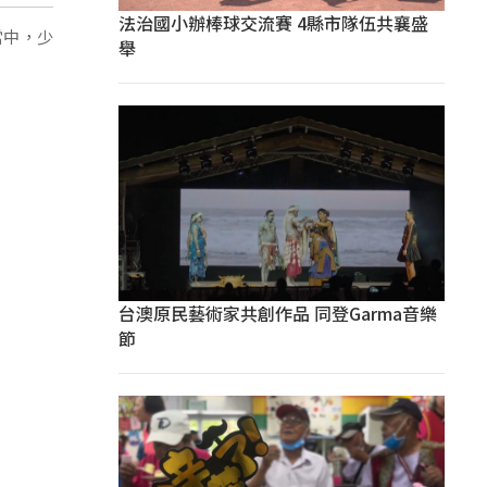
法治國小辦棒球交流賽 4縣市隊伍共襄盛
當中，少
舉
台澳原民藝術家共創作品 同登Garma音樂
節