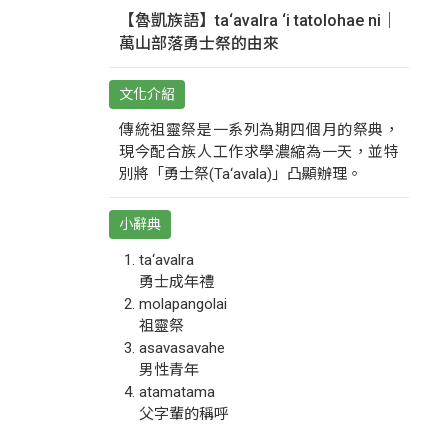
【魯凱族語】ta‘avalra ‘i tatolohae ni｜
萬山部落勇士祭的由來
文化介紹
傳統祖靈祭是一系列為期四個月的祭典，
現今配合族人工作求學濃縮為一天，並特
別將「勇士祭(Ta‘avala)」凸顯辦理。
小辭典
ta‘avalra
勇士成年禮
molapangolai
祖靈祭
asavasavahe
男性青年
atamatama
父字輩的稱呼