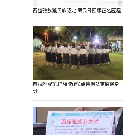
西拉雅族獲民族認定 原民日回顧正名歷程
西拉雅成第17族 仍有8族待獲法定原民身
分