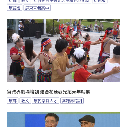
原鄉
教文
原住民族語言能力認證在地測驗
原民會
原語會
屏東來義高中
舞跨界劇場培訓 結合花蓮觀光拓青年就業
原鄉
教文
原民樂舞人才
舞跨界培訓