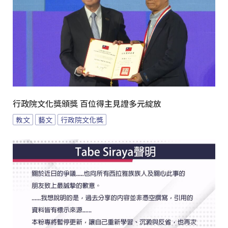
行政院文化獎頒獎 百位得主見證多元綻放
教文
藝文
行政院文化獎