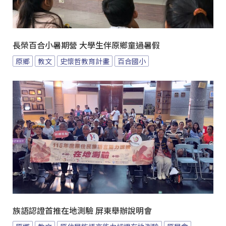
長榮百合小暑期營 大學生伴原鄉童過暑假
原鄉
教文
史懷哲教育計畫
百合國小
族語認證首推在地測驗 屏東舉辦說明會