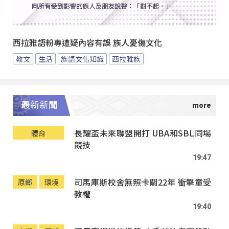
西拉雅語粉專遭疑內容有誤 族人憂傷文化
教文
生活
族語文化知識
西拉雅族
最新新聞
長耀盃未來聯盟開打 UBA和SBL同場
體育
競技
19:47
司馬庫斯校舍無照卡關22年 衝擊童受
原鄉
環境
教權
19:40