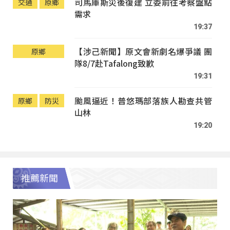
司馬庫斯災後復建 立委前往考察盤點
交通
原鄉
需求
19:37
【涉己新聞】原文會新劇名爆爭議 團
原鄉
隊8/7赴Tafalong致歉
19:31
颱風逼近！普悠瑪部落族人勘查共管
原鄉
防災
山林
19:20
推薦新聞