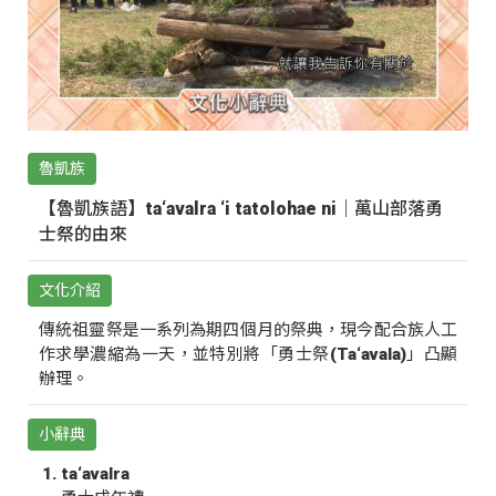
魯凱族
【魯凱族語】ta‘avalra ‘i tatolohae ni｜萬山部落勇
士祭的由來
文化介紹
傳統祖靈祭是一系列為期四個月的祭典，現今配合族人工
作求學濃縮為一天，並特別將「勇士祭(Ta‘avala)」凸顯
辦理。
小辭典
ta‘avalra