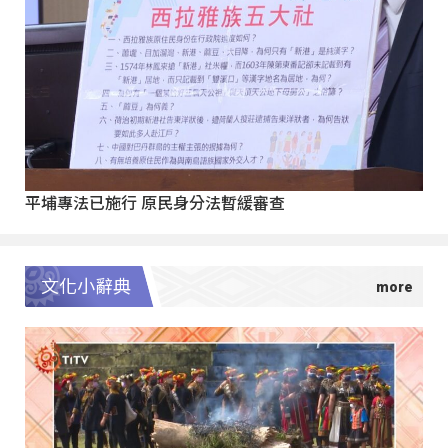
平埔專法已施行 原民身分法暫緩審查
文化小辭典