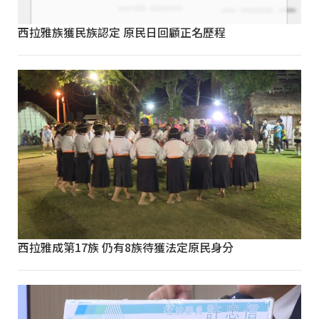
西拉雅族獲民族認定 原民日回顧正名歷程
西拉雅成第17族 仍有8族待獲法定原民身分