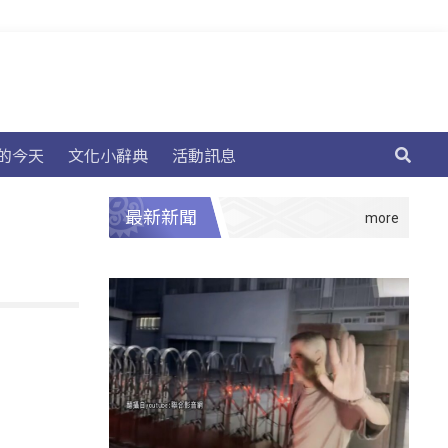
的今天
文化小辭典
活動訊息
最新新聞