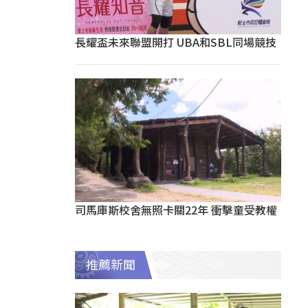
長耀盃未來聯盟開打 UBA和SBL同場競技
司馬庫斯校舍無照卡關22年 衝擊童受教權
推薦新聞