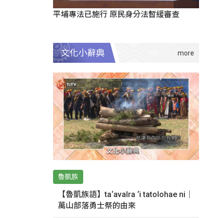
平埔專法已施行 原民身分法暫緩審查
文化小辭典
魯凱族
【魯凱族語】ta‘avalra ‘i tatolohae ni｜
萬山部落勇士祭的由來