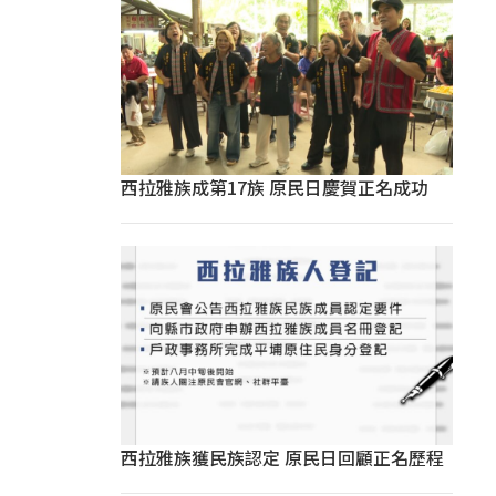
西拉雅族成第17族 原民日慶賀正名成功
西拉雅族獲民族認定 原民日回顧正名歷程