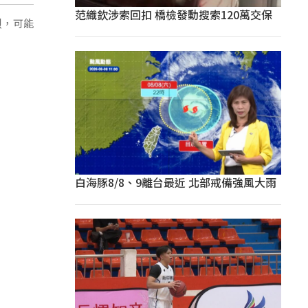
范織欽涉索回扣 橋檢發動搜索120萬交保
烈，可能
白海豚8/8、9離台最近 北部戒備強風大雨