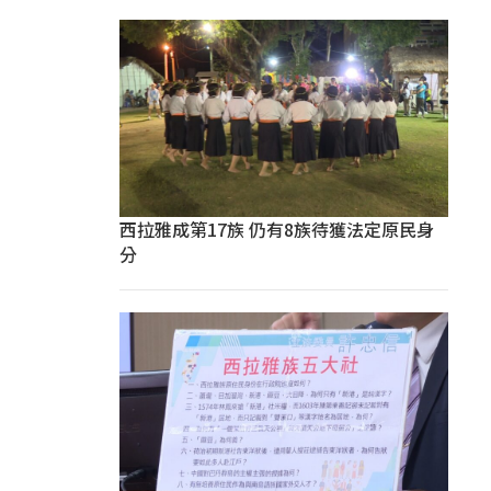
西拉雅成第17族 仍有8族待獲法定原民身
分