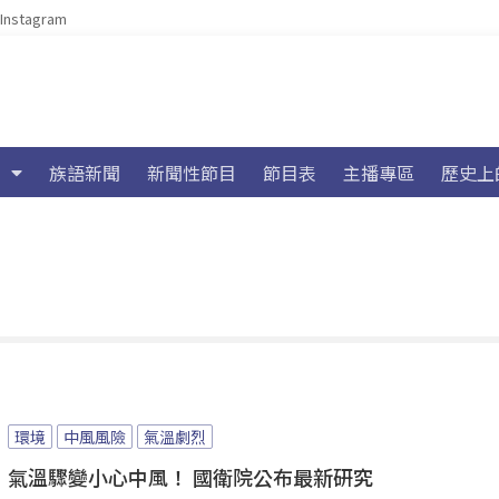
Instagram
族語新聞
新聞性節目
節目表
主播專區
歷史上
環境
中風風險
氣溫劇烈
氣溫驟變小心中風！ 國衛院公布最新研究