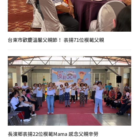
台東市歡慶溫馨父親節！ 表揚71位模範父親
長濱鄉表揚22位模範Mama 感念父親辛勞