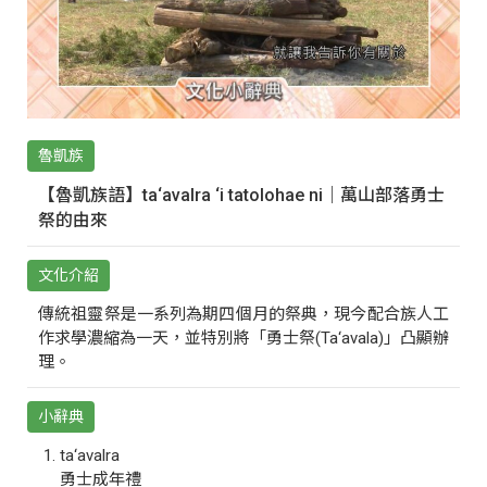
魯凱族
【魯凱族語】ta‘avalra ‘i tatolohae ni｜萬山部落勇士
祭的由來
文化介紹
傳統祖靈祭是一系列為期四個月的祭典，現今配合族人工
作求學濃縮為一天，並特別將「勇士祭(Ta‘avala)」凸顯辦
理。
小辭典
ta‘avalra
勇士成年禮