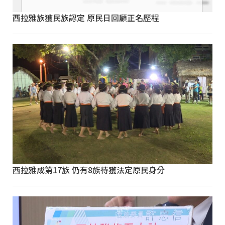
西拉雅族獲民族認定 原民日回顧正名歷程
西拉雅成第17族 仍有8族待獲法定原民身分