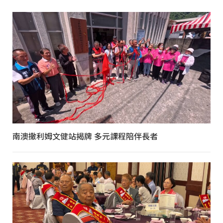
南澳撒利姆文健站揭牌 多元課程陪伴長者