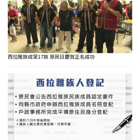
西拉雅族成第17族 原民日慶賀正名成功