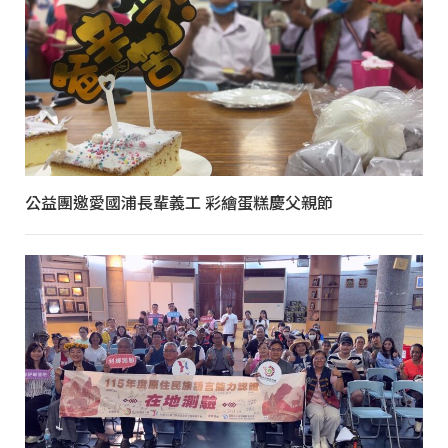
公益團邀愛國浦長輩義工 彩繪蛋糕慶父親節