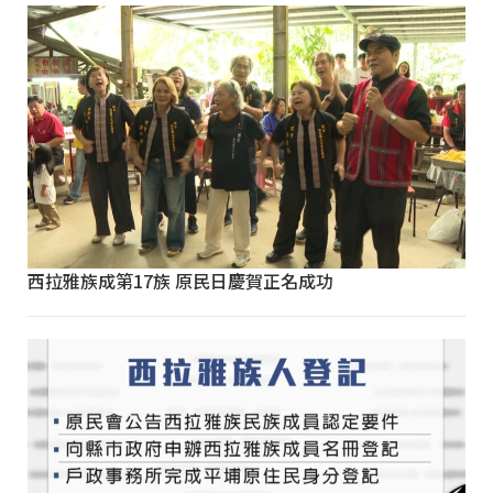
西拉雅族成第17族 原民日慶賀正名成功