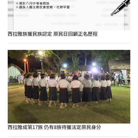
西拉雅族獲民族認定 原民日回顧正名歷程
西拉雅成第17族 仍有8族待獲法定原民身分