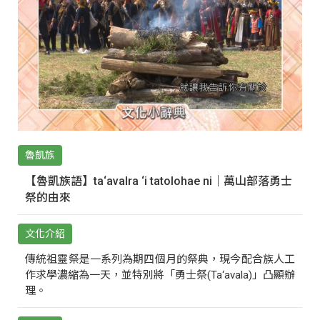
魯凱族
【魯凱族語】ta‘avalra ‘i tatolohae ni｜萬山部落勇士
祭的由來
文化介紹
傳統祖靈祭是一系列為期四個月的祭典，現今配合族人工
作求學濃縮為一天，並特別將「勇士祭(Ta‘avala)」凸顯辦
理。