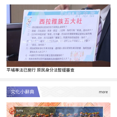
平埔專法已施行 原民身分法暫緩審查
文化小辭典