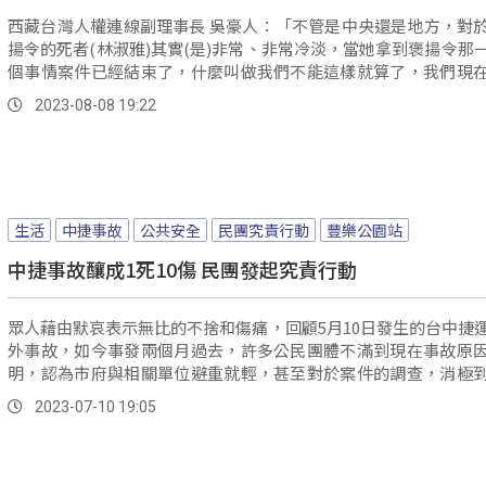
西藏台灣人權連線副理事長 吳豪人：「不管是中央還是地方，對
揚令的死者(林淑雅)其實(是)非常、非常冷淡，當她拿到褒揚令那
個事情案件已經結束了，什麼叫做我們不能這樣就算了，我們現
是就算了。
2023-08-08 19:22
生活
中捷事故
公共安全
民團究責行動
豐樂公園站
中捷事故釀成1死10傷 民團發起究責行動
眾人藉由默哀表示無比的不捨和傷痛，回顧5月10日發生的台中捷
外事故，如今事發兩個月過去，許多公民團體不滿到現在事故原
明，認為市府與相關單位避重就輕，甚至對於案件的調查，消極
指。
2023-07-10 19:05