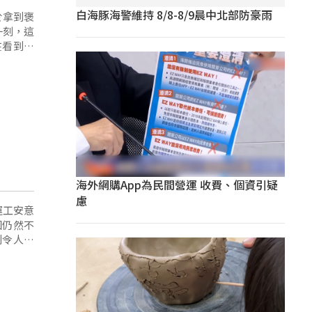
白海豚海警維持 8/8-8/9晨中北部防豪雨
於拿到褒
一刻，這
在看到的
海外網購App為民間營運 收費、個資引疑
慮
運工安意
因仍然不
到令人髮