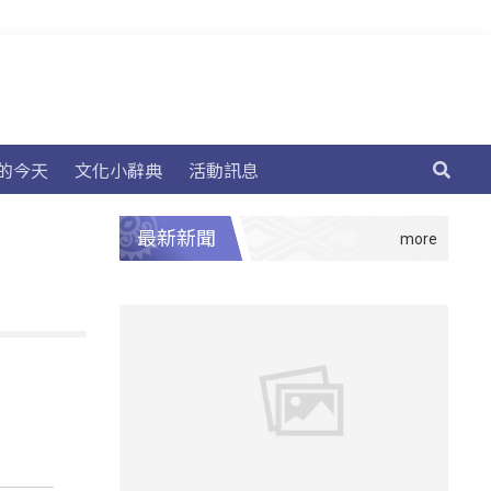
的今天
文化小辭典
活動訊息
最新新聞