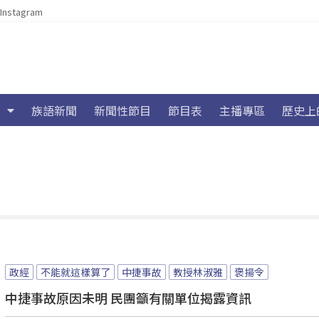
Instagram
族語新聞
新聞性節目
節目表
主播專區
歷史上
政經
不能就這樣算了
中捷事故
教授林淑雅
褒揚令
中捷事故原因未明 民團籲有關單位揭露資訊