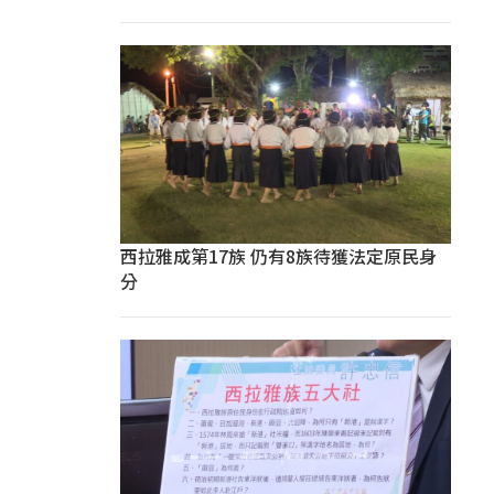
西拉雅成第17族 仍有8族待獲法定原民身
分