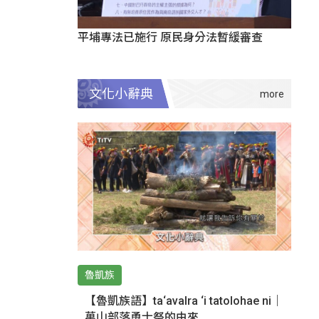
平埔專法已施行 原民身分法暫緩審查
文化小辭典
魯凱族
【魯凱族語】ta‘avalra ‘i tatolohae ni｜
萬山部落勇士祭的由來