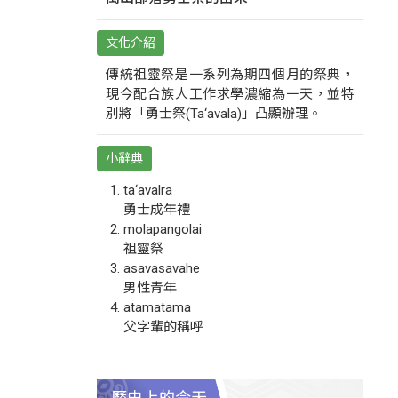
文化介紹
傳統祖靈祭是一系列為期四個月的祭典，
現今配合族人工作求學濃縮為一天，並特
別將「勇士祭(Ta‘avala)」凸顯辦理。
小辭典
ta‘avalra
勇士成年禮
molapangolai
祖靈祭
asavasavahe
男性青年
atamatama
父字輩的稱呼
歷史上的今天