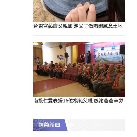
台東窯藝慶父親節 邀父子做陶碗感念土地
南投仁愛表揚16位模範父親 感謝爸爸辛勞
推薦新聞