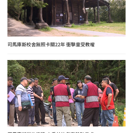
司馬庫斯校舍無照卡關22年 衝擊童受教權