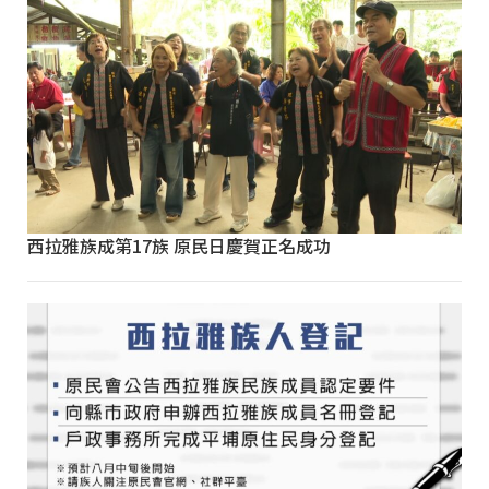
西拉雅族成第17族 原民日慶賀正名成功