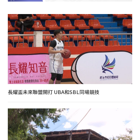
長耀盃未來聯盟開打 UBA和SBL同場競技