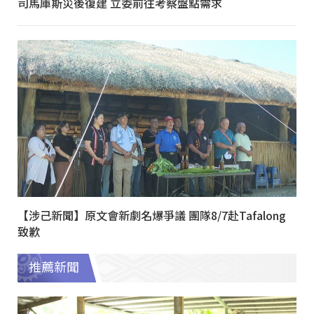
司馬庫斯災後復建 立委前往考察盤點需求
【涉己新聞】原文會新劇名爆爭議 團隊8/7赴Tafalong
致歉
推薦新聞