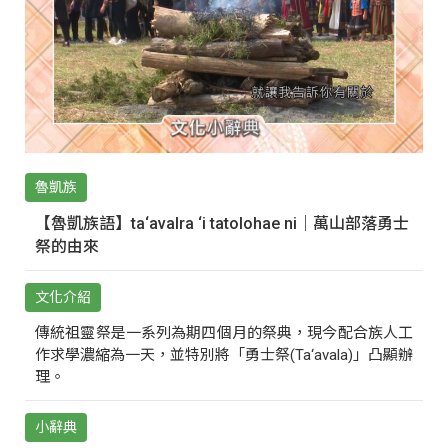
魯凱族
【魯凱族語】ta‘avalra ‘i tatolohae ni｜萬山部落勇士
祭的由來
文化介紹
傳統祖靈祭是一系列為期四個月的祭典，現今配合族人工
作求學濃縮為一天，並特別將「勇士祭(Ta‘avala)」凸顯辦
理。
小辭典