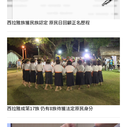
西拉雅族獲民族認定 原民日回顧正名歷程
西拉雅成第17族 仍有8族待獲法定原民身分