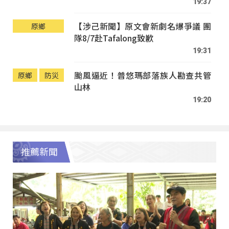
19:37
【涉己新聞】原文會新劇名爆爭議 團
原鄉
隊8/7赴Tafalong致歉
19:31
颱風逼近！普悠瑪部落族人勘查共管
原鄉
防災
山林
19:20
推薦新聞