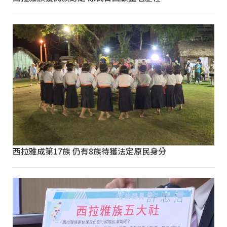
西拉雅成第17族 仍有8族待獲法定原民身分