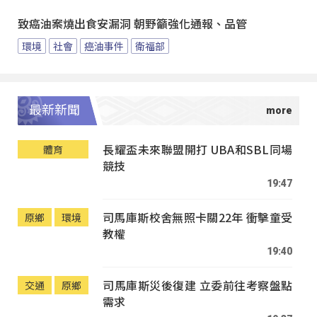
致癌油案燒出食安漏洞 朝野籲強化通報、品管
環境
社會
癌油事件
衛福部
最新新聞
長耀盃未來聯盟開打 UBA和SBL同場
體育
競技
19:47
司馬庫斯校舍無照卡關22年 衝擊童受
原鄉
環境
教權
19:40
司馬庫斯災後復建 立委前往考察盤點
交通
原鄉
需求