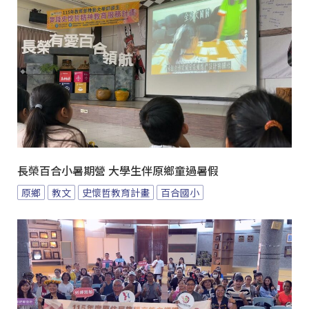
長榮百合小暑期營 大學生伴原鄉童過暑假
原鄉
教文
史懷哲教育計畫
百合國小