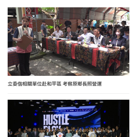
立委偕相關單位赴和平區 考察原鄉長照營運