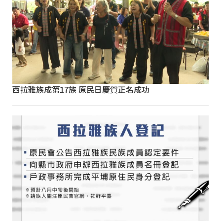
西拉雅族成第17族 原民日慶賀正名成功