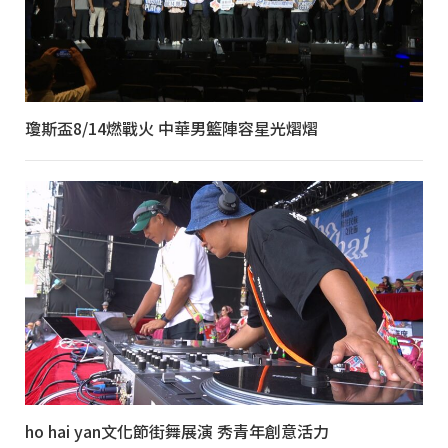
瓊斯盃8/14燃戰火 中華男籃陣容星光熠熠
ho hai yan文化節街舞展演 秀青年創意活力