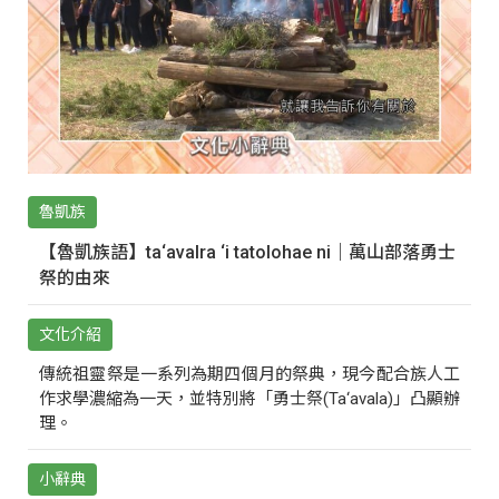
魯凱族
【魯凱族語】ta‘avalra ‘i tatolohae ni｜萬山部落勇士
祭的由來
文化介紹
傳統祖靈祭是一系列為期四個月的祭典，現今配合族人工
作求學濃縮為一天，並特別將「勇士祭(Ta‘avala)」凸顯辦
理。
小辭典