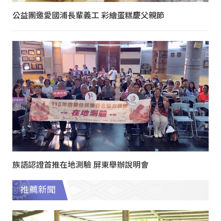
公益團邀愛國浦長輩義工 彩繪蛋糕慶父親節
族語認證首推在地測驗 屏東舉辦說明會
推薦新聞