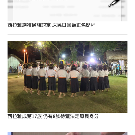
西拉雅族獲民族認定 原民日回顧正名歷程
西拉雅成第17族 仍有8族待獲法定原民身分