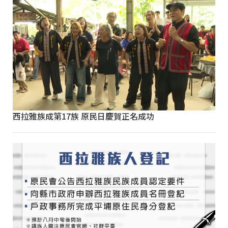
西拉雅族成第17族 原民日慶賀正名成功