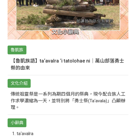
魯凱族
【魯凱族語】ta‘avalra ‘i tatolohae ni｜萬山部落勇士
祭的由來
文化介紹
傳統祖靈祭是一系列為期四個月的祭典，現今配合族人工
作求學濃縮為一天，並特別將「勇士祭(Ta‘avala)」凸顯辦
理。
小辭典
ta‘avalra