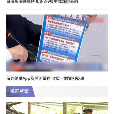
白海豚海警維持 8/8-8/9晨中北部防豪雨
海外網購App為民間營運 收費、個資引疑慮
推薦新聞