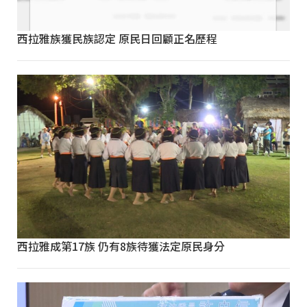
西拉雅族獲民族認定 原民日回顧正名歷程
西拉雅成第17族 仍有8族待獲法定原民身分