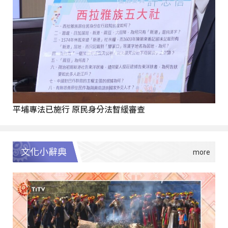
平埔專法已施行 原民身分法暫緩審查
文化小辭典