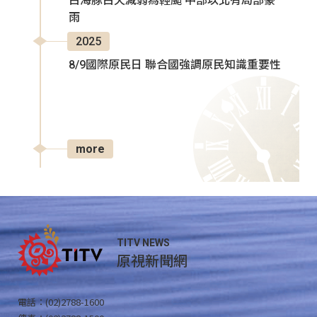
白海豚白天減弱為輕颱 中部以北有局部豪
雨
2025
8/9國際原民日 聯合國強調原民知識重要性
more
TITV NEWS
原視新聞網
電話：(02)2788-1600