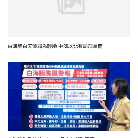
白海豚白天減弱為輕颱 中部以北有局部豪雨