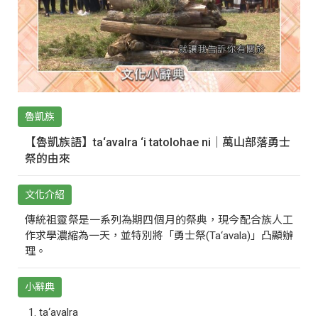
魯凱族
【魯凱族語】ta‘avalra ‘i tatolohae ni｜萬山部落勇士
祭的由來
文化介紹
傳統祖靈祭是一系列為期四個月的祭典，現今配合族人工
作求學濃縮為一天，並特別將「勇士祭(Ta‘avala)」凸顯辦
理。
小辭典
ta‘avalra