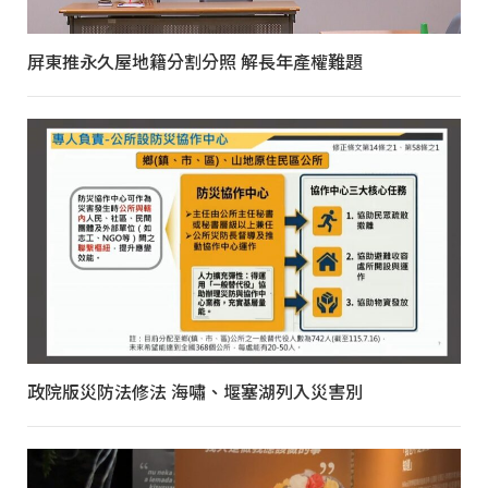
屏東推永久屋地籍分割分照 解長年產權難題
政院版災防法修法 海嘯、堰塞湖列入災害別