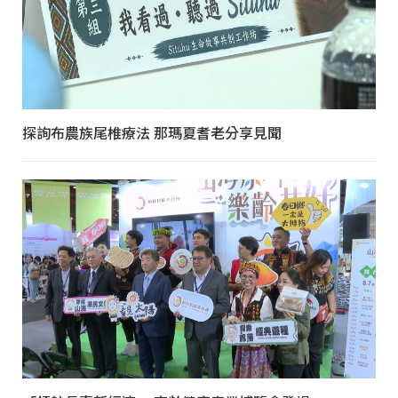
探詢布農族尾椎療法 那瑪夏耆老分享見聞