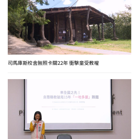
司馬庫斯校舍無照卡關22年 衝擊童受教權