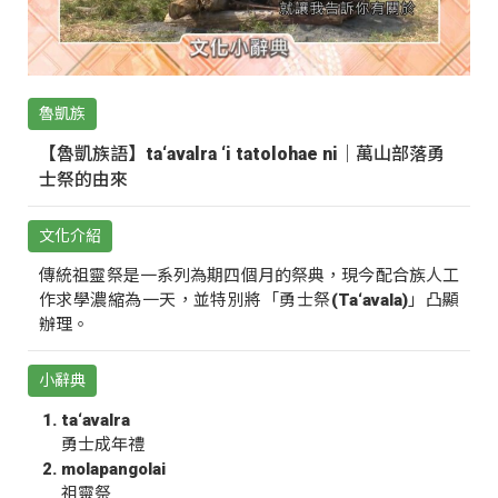
魯凱族
【魯凱族語】ta‘avalra ‘i tatolohae ni｜萬山部落勇
士祭的由來
文化介紹
傳統祖靈祭是一系列為期四個月的祭典，現今配合族人工
作求學濃縮為一天，並特別將「勇士祭(Ta‘avala)」凸顯
辦理。
小辭典
ta‘avalra
勇士成年禮
molapangolai
祖靈祭