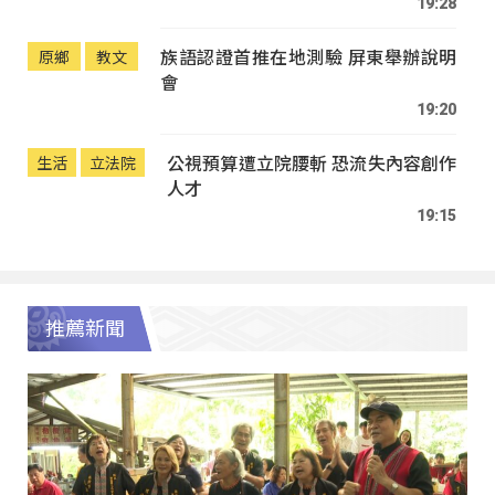
19:28
族語認證首推在地測驗 屏東舉辦說明
原鄉
教文
會
19:20
公視預算遭立院腰斬 恐流失內容創作
生活
立法院
人才
19:15
推薦新聞