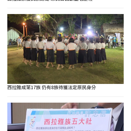
西拉雅成第17族 仍有8族待獲法定原民身分