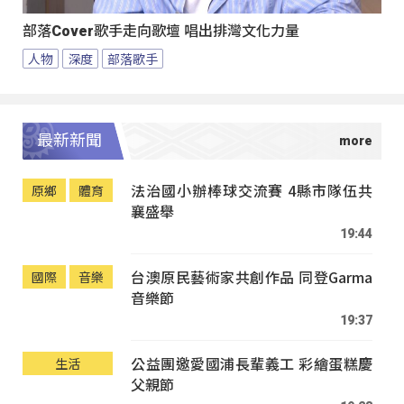
部落Cover歌手走向歌壇 唱出排灣文化力量
人物
深度
部落歌手
最新新聞
法治國小辦棒球交流賽 4縣市隊伍共
原鄉
體育
襄盛舉
19:44
台澳原民藝術家共創作品 同登Garma
國際
音樂
音樂節
19:37
公益團邀愛國浦長輩義工 彩繪蛋糕慶
生活
父親節