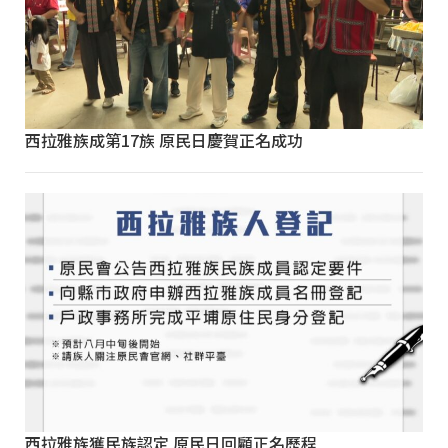
西拉雅族成第17族 原民日慶賀正名成功
西拉雅族獲民族認定 原民日回顧正名歷程