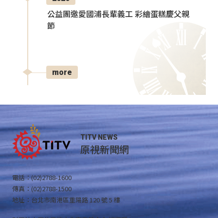
公益團邀愛國浦長輩義工 彩繪蛋糕慶父親
節
more
TITV NEWS
原視新聞網
電話：(02)2788-1600
傳真：(02)2788-1500
地址：台北市南港區重陽路 120 號 5 樓