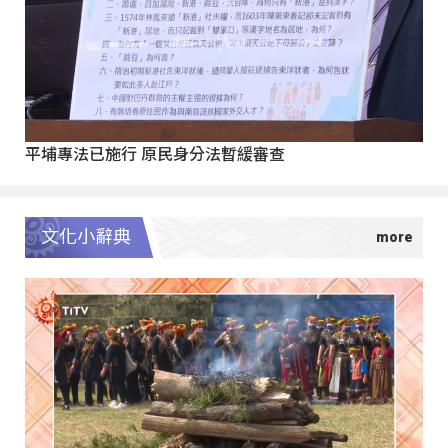
平埔專法已施行 原民身分法暫緩審查
文化小辭典