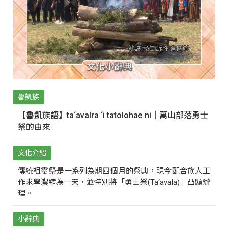
魯凱族
【魯凱族語】ta‘avalra ‘i tatolohae ni｜萬山部落勇士
祭的由來
文化介紹
傳統祖靈祭是一系列為期四個月的祭典，現今配合族人工
作求學濃縮為一天，並特別將「勇士祭(Ta‘avala)」凸顯辦
理。
小辭典