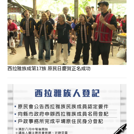
西拉雅族成第17族 原民日慶賀正名成功