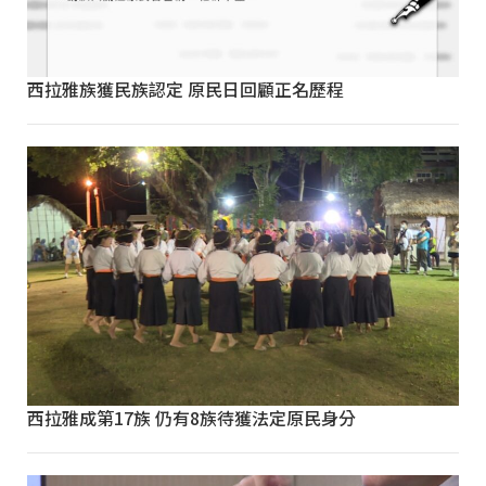
西拉雅族獲民族認定 原民日回顧正名歷程
西拉雅成第17族 仍有8族待獲法定原民身分