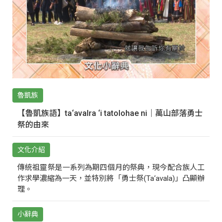
魯凱族
【魯凱族語】ta‘avalra ‘i tatolohae ni｜萬山部落勇士
祭的由來
文化介紹
傳統祖靈祭是一系列為期四個月的祭典，現今配合族人工
作求學濃縮為一天，並特別將「勇士祭(Ta‘avala)」凸顯辦
理。
小辭典