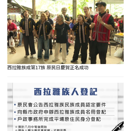
西拉雅族成第17族 原民日慶賀正名成功