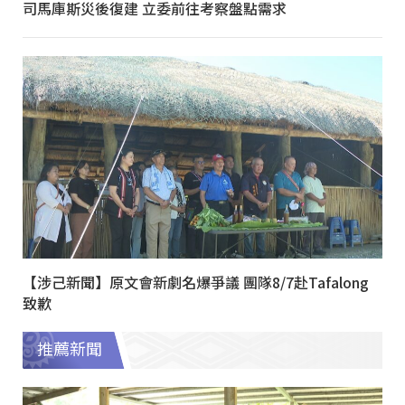
司馬庫斯災後復建 立委前往考察盤點需求
【涉己新聞】原文會新劇名爆爭議 團隊8/7赴Tafalong
致歉
推薦新聞