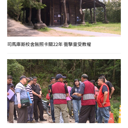
司馬庫斯校舍無照卡關22年 衝擊童受教權