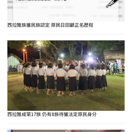
西拉雅族獲民族認定 原民日回顧正名歷程
西拉雅成第17族 仍有8族待獲法定原民身分