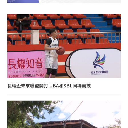
長耀盃未來聯盟開打 UBA和SBL同場競技