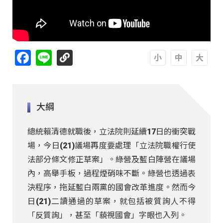
Facebook
Line
A
A
A
大綱
總統賴清德就職後，立法院則延續17日的衝突戰
場，今日(21)議場再度要處理「立法院職權行使
法部分條文修正草案」。綠營及藍白陣營在議場
內，高舉手板，過程煙硝味不斷。綠營也透過表
決程序，拖延藍白兩黨的國會改革進度。然而今
日(21)二讀通過的草案，就包括被質詢人不得
「反質詢」，甚至「藐視國會」字眼也入列。