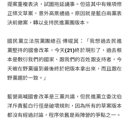
提案重複表決，試圖拖延議事。但這其中有幾項修
正條文草案，意外高票通過。原因就是藍白兩黨表
決前撤案，轉以支持民進黨團版本。
國民黨立法院黨團總召 傅崐萁：「我想過去民進
黨堅持的國會改革，今天(21)終於現形了，過去根
本是敷衍我們的國家、跟我們的百姓跟支持者，今
天被在野黨逼到最後終於把版本拿出來，而且跟在
野黨趨於一致。」
藍營高喊國會改革是三黨共識，但民進黨立委沈伯
洋斥責藍白行徑是破壞規則，因為所有的草案版本
都沒有經過討論，程序依舊是兩陣營的爭點之一。