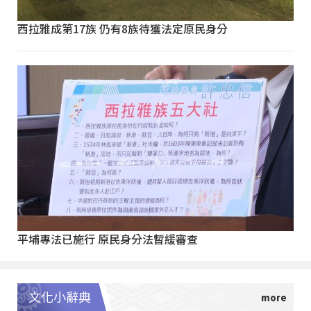
西拉雅成第17族 仍有8族待獲法定原民身分
平埔專法已施行 原民身分法暫緩審查
文化小辭典