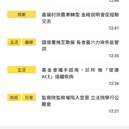
12:44
嘉蘭村拚農業轉型 金峰說明會促經驗
原鄉
交流
12:41
國健署推互動展 長者量六力揪失能警
生活
醫療
訊
12:35
基金會攜手超商、診所 推「健康
生活
ACE」遠離疾病
12:34
監察院監察權陷入空窗 立法院舉行公
政經
社會
聽會
12:21