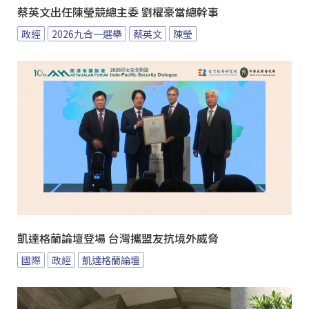
蔡英文出任陳瑩競總主委 劉櫂豪當總幹事
政經
2026九合一選舉
蔡英文
陳瑩
凱達格蘭論壇登場 台灣攜盟友抗境外威脅
國際
政經
凱達格蘭論壇