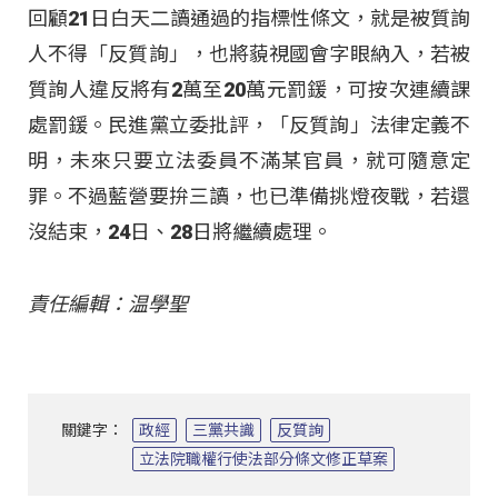
回顧21日白天二讀通過的指標性條文，就是被質詢
人不得「反質詢」，也將藐視國會字眼納入，若被
質詢人違反將有2萬至20萬元罰鍰，可按次連續課
處罰鍰。民進黨立委批評，「反質詢」法律定義不
明，未來只要立法委員不滿某官員，就可隨意定
罪。不過藍營要拚三讀，也已準備挑燈夜戰，若還
沒結束，24日、28日將繼續處理。
責任編輯：温學聖
關鍵字：
政經
三黨共識
反質詢
立法院職權行使法部分條文修正草案