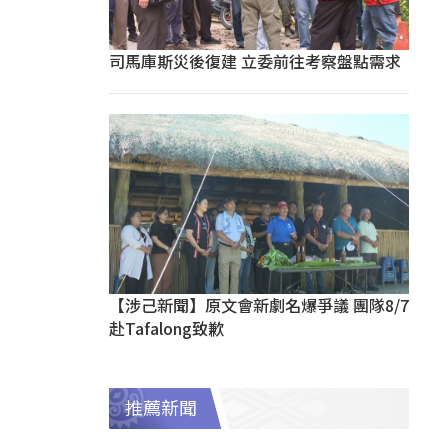
司馬庫斯災後復建 立委前往考察盤點需求
【涉己新聞】原文會新劇名爆爭議 團隊8/7
赴Tafalong致歉
推薦新聞