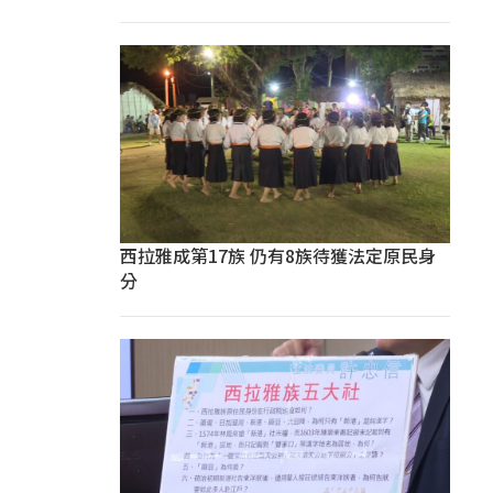
西拉雅成第17族 仍有8族待獲法定原民身
分