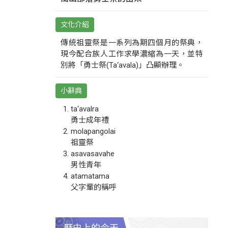
文化介紹
傳統祖靈祭是一系列為期四個月的祭典，
現今配合族人工作求學濃縮為一天，並特
別將「勇士祭(Ta‘avala)」凸顯辦理。
小辭典
ta‘avalra
勇士成年禮
molapangolai
祖靈祭
asavasavahe
男性青年
atamatama
父字輩的稱呼
歷史上的今天