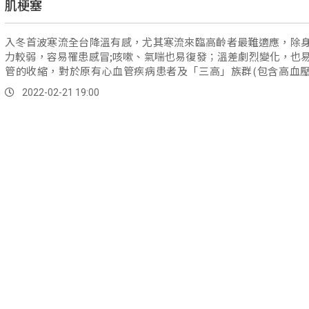
肌梗塞
入冬首波寒流全台降溫有感，尤其寒流來臨高齡者最難適應，除
力較弱，容易罹患感冒;咳嗽、氣喘也易復發；溫差劇烈變化，也
管的收縮，對於原有心血管疾病患者及「三高」族群(包含高血
脂、高血糖)，是誘發中風、心肌梗塞的主要因素，導致死亡案件增
2022-02-21 19:00