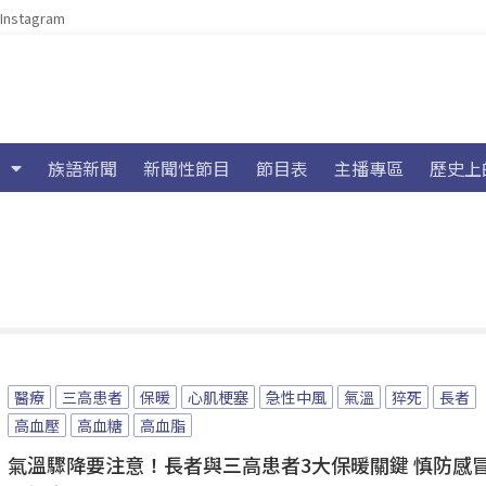
Instagram
族語新聞
新聞性節目
節目表
主播專區
歷史上
醫療
三高患者
保暖
心肌梗塞
急性中風
氣溫
猝死
長者
高血壓
高血糖
高血脂
氣溫驟降要注意！長者與三高患者3大保暖關鍵 慎防感