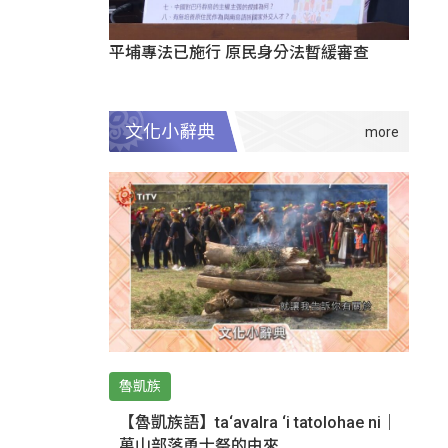
平埔專法已施行 原民身分法暫緩審查
文化小辭典
魯凱族
【魯凱族語】ta‘avalra ‘i tatolohae ni｜
萬山部落勇士祭的由來