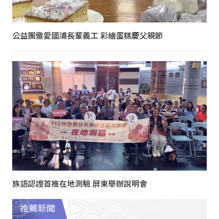
公益團邀愛國浦長輩義工 彩繪蛋糕慶父親節
族語認證首推在地測驗 屏東舉辦說明會
推薦新聞