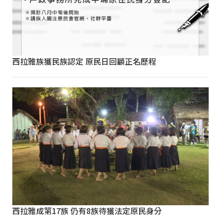
西拉雅族獲民族認定 原民日回顧正名歷程
西拉雅成第17族 仍有8族待獲法定原民身分