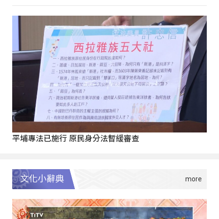
平埔專法已施行 原民身分法暫緩審查
文化小辭典