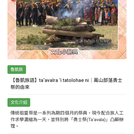
魯凱族
【魯凱族語】ta‘avalra ‘i tatolohae ni｜萬山部落勇士
祭的由來
文化介紹
傳統祖靈祭是一系列為期四個月的祭典，現今配合族人工
作求學濃縮為一天，並特別將「勇士祭(Ta‘avala)」凸顯辦
理。