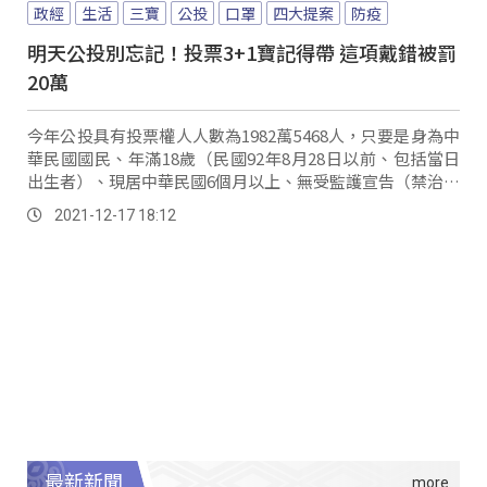
政經
生活
三寶
公投
口罩
四大提案
防疫
明天公投別忘記！投票3+1寶記得帶 這項戴錯被罰
20萬
今年公投具有投票權人人數為1982萬5468人，只要是身為中
華民國國民、年滿18歲（民國92年8月28日以前、包括當日
出生者）、現居中華民國6個月以上、無受監護宣告（禁治產
宣告）尚未撤銷者，即可參與公民投票。
2021-12-17 18:12
最新新聞