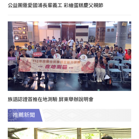
公益團邀愛國浦長輩義工 彩繪蛋糕慶父親節
族語認證首推在地測驗 屏東舉辦說明會
推薦新聞