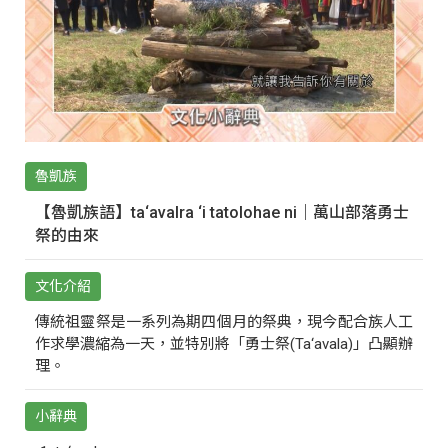
魯凱族
【魯凱族語】ta‘avalra ‘i tatolohae ni｜萬山部落勇士
祭的由來
文化介紹
傳統祖靈祭是一系列為期四個月的祭典，現今配合族人工
作求學濃縮為一天，並特別將「勇士祭(Ta‘avala)」凸顯辦
理。
小辭典