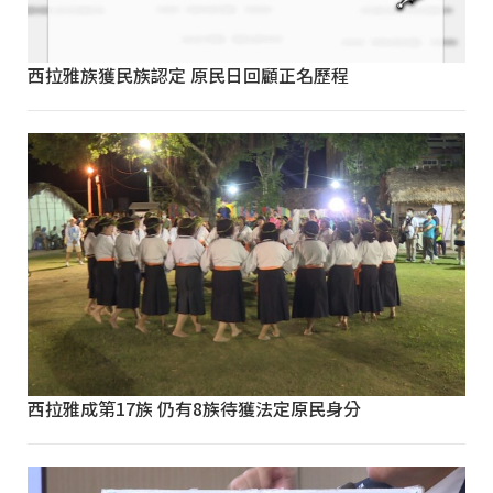
西拉雅族獲民族認定 原民日回顧正名歷程
西拉雅成第17族 仍有8族待獲法定原民身分