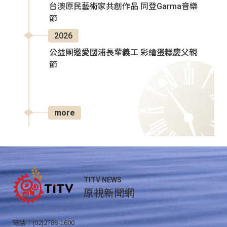
台澳原民藝術家共創作品 同登Garma音樂
節
2026
公益團邀愛國浦長輩義工 彩繪蛋糕慶父親
節
more
TITV NEWS
原視新聞網
電話：(02)2788-1600