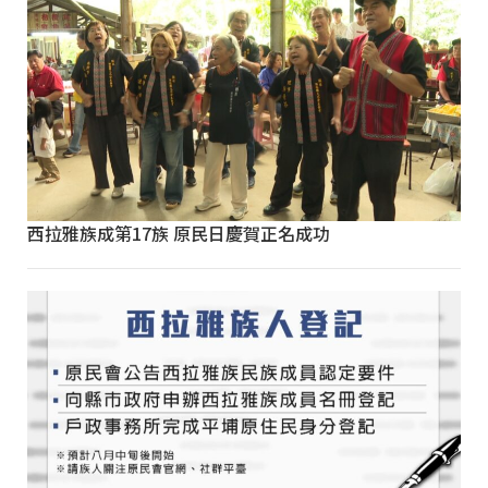
西拉雅族成第17族 原民日慶賀正名成功