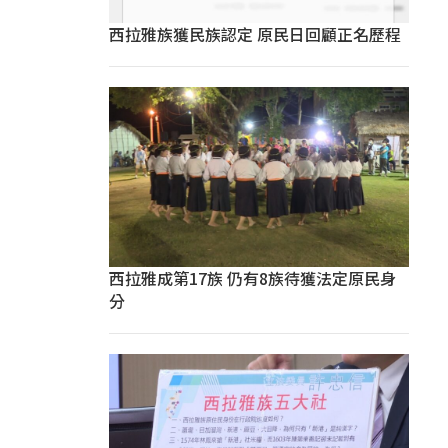
西拉雅族獲民族認定 原民日回顧正名歷程
西拉雅成第17族 仍有8族待獲法定原民身
分