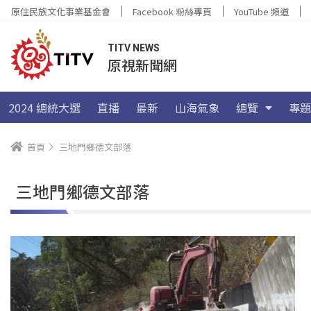
原住民族文化事業基金會
Facebook 粉絲專頁
YouTube 頻道
TITV NEWS
原視新聞網
2024 總統大選
直播
最新
山海氣象
總覽
專題
首頁
三地門鄉德文部落
三地門鄉德文部落