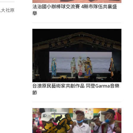
法治國小辦棒球交流賽 4縣市隊伍共襄盛
入大社原
舉
台澳原民藝術家共創作品 同登Garma音樂
節