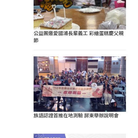
公益團邀愛國浦長輩義工 彩繪蛋糕慶父親
節
族語認證首推在地測驗 屏東舉辦說明會