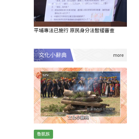
平埔專法已施行 原民身分法暫緩審查
文化小辭典
魯凱族