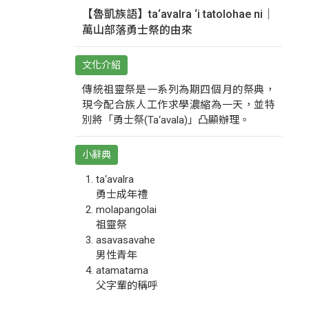
【魯凱族語】ta‘avalra ‘i tatolohae ni｜
萬山部落勇士祭的由來
文化介紹
傳統祖靈祭是一系列為期四個月的祭典，
現今配合族人工作求學濃縮為一天，並特
別將「勇士祭(Ta‘avala)」凸顯辦理。
小辭典
ta‘avalra
勇士成年禮
molapangolai
祖靈祭
asavasavahe
男性青年
atamatama
父字輩的稱呼