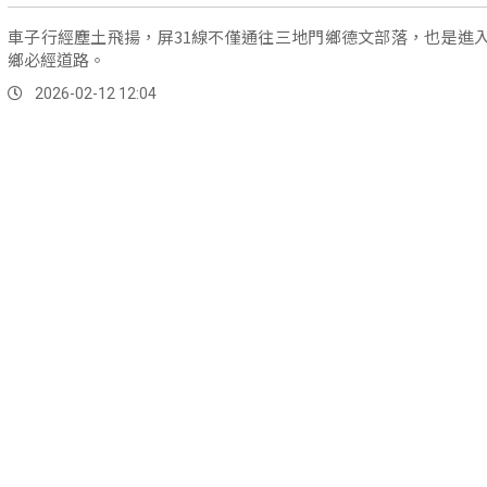
車子行經塵土飛揚，屏31線不僅通往三地門鄉德文部落，也是進
鄉必經道路。
2026-02-12 12:04