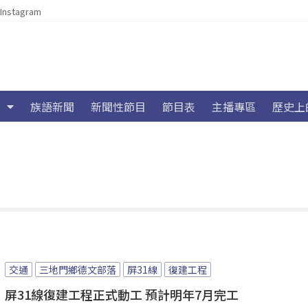
Instagram
族語新聞
新聞性節目
節目表
主播專區
歷史上
交通
三地門鄉德文部落
屏31線
復建工程
屏31線復建工程正式動工 預計明年7月完工