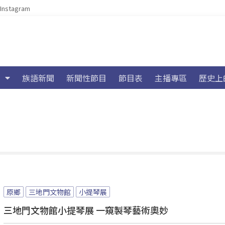
Instagram
族語新聞
新聞性節目
節目表
主播專區
歷史上
原鄉
三地門文物館
小提琴展
三地門文物館小提琴展 一窺製琴藝術奧妙