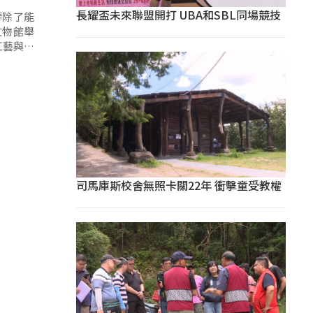
長耀盃未來聯盟開打 UBA和SBL同場競技
琴除了能
文物館舉
工藝與西
司馬庫斯校舍無照卡關22年 衝擊童受教權