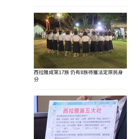
西拉雅成第17族 仍有8族待獲法定原民身
分