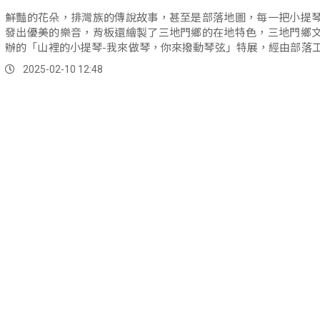
鮮豔的花朵，排灣族的傳說故事，甚至是部落地圖，每一把小提
發出優美的樂音，背板還繪製了三地門鄉的在地特色，三地門鄉
辦的「山裡的小提琴-我來做琴，你來撥動琴弦」特展，經由部落
方樂器結合，讓小提琴呈現獨有「原」貌。
2025-02-10 12:48