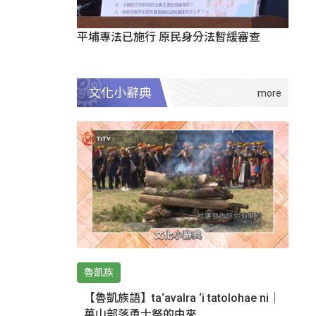
平埔專法已施行 原民身分法暫緩審查
文化小辭典
魯凱族
【魯凱族語】ta‘avalra ‘i tatolohae ni｜
萬山部落勇士祭的由來