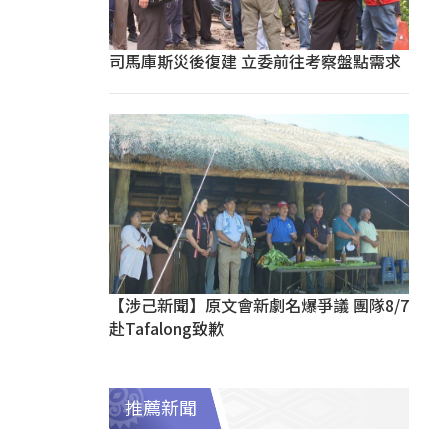
司馬庫斯災後復建 立委前往考察盤點需求
【涉己新聞】原文會新劇名爆爭議 團隊8/7
赴Tafalong致歉
推薦新聞