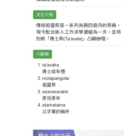
文化介紹
傳統祖靈祭是一系列為期四個月的祭典，
現今配合族人工作求學濃縮為一天，並特
別將「勇士祭(Ta‘avala)」凸顯辦理。
小辭典
ta‘avalra
勇士成年禮
molapangolai
祖靈祭
asavasavahe
男性青年
atamatama
父字輩的稱呼
歷史上的今天