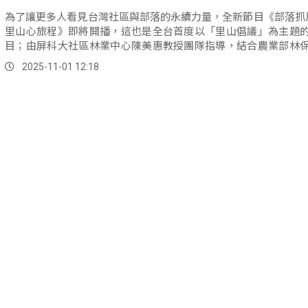
為了讓更多人看見台灣社區與部落的永續力量，全新節目《部落抓
里山心旅程》即將開播，這也是全台首度以「里山倡議」為主題
目；由屏科大社區林業中心陳美惠教授團隊指導，結合農業部林
文會支持，帶領觀眾走入山林社區、感受人與自然共生的故事。
2025-11-01 12:18