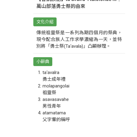
萬山部落勇士祭的由來
文化介紹
傳統祖靈祭是一系列為期四個月的祭典，
現今配合族人工作求學濃縮為一天，並特
別將「勇士祭(Ta‘avala)」凸顯辦理。
小辭典
ta‘avalra
勇士成年禮
molapangolai
祖靈祭
asavasavahe
男性青年
atamatama
父字輩的稱呼