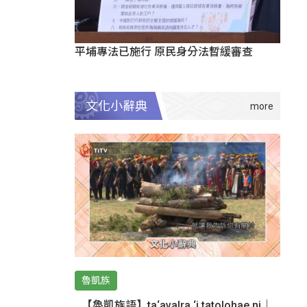
平埔專法已施行 原民身分法暫緩審查
文化小辭典
魯凱族
【魯凱族語】ta‘avalra ‘i tatolohae ni｜