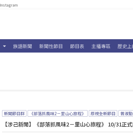
Instagram
族語新聞
新聞性節目
節目表
主播專區
歷史上
新聞節目群
《部落抓風味2－里山心旅程》
原視全新節目
曾淑勤
【涉己新聞】《部落抓風味2－里山心旅程》 10/31正