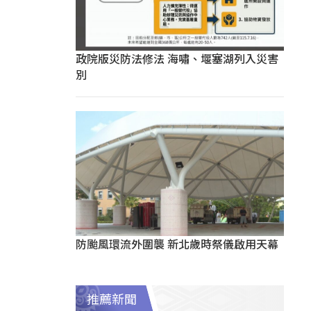
政院版災防法修法 海嘯、堰塞湖列入災害
別
防颱風環流外圍襲 新北歲時祭儀啟用天幕
推薦新聞