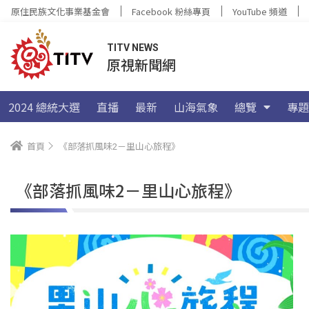
原住民族文化事業基金會
Facebook 粉絲專頁
YouTube 頻道
TITV NEWS
原視新聞網
2024 總統大選
直播
最新
山海氣象
總覽
專題
首頁
《部落抓風味2－里山心旅程》
《部落抓風味2－里山心旅程》