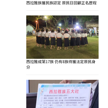
西拉雅族獲民族認定 原民日回顧正名歷程
西拉雅成第17族 仍有8族待獲法定原民身
分