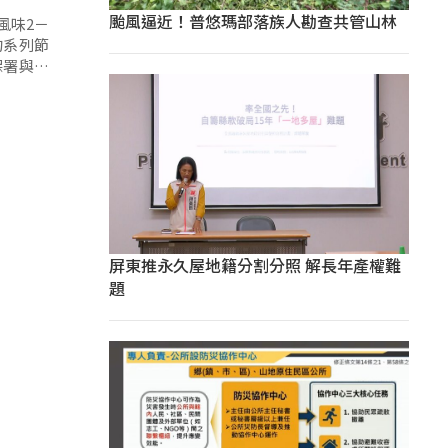
颱風逼近！普悠瑪部落族人勘查共管山林
風味2－
的系列節
保署與原
屏東推永久屋地籍分割分照 解長年產權難
題